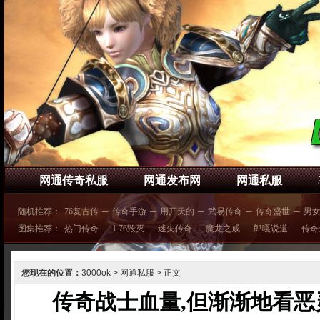
网通传奇私服
网通发布网
网通私服
随机推荐：
76复古传
─
传奇手游
─
用开天的
─
武易传奇
─
传奇盛世
─
男
图集推荐：
热门传奇
─
1.76毁灭
─
迷失传奇
─
魔龙之戒
─
郎嘎说道
─
传奇
您现在的位置：
3000ok
>
网通私服
> 正文
传奇战士血量,但渐渐地看恶