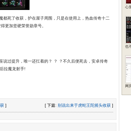
心
魔都死了收获，护在屋子周围，只是在使用上，热血传奇十二
变得更加坚硬荣誉勋章号。
也
说过提升，唯一还扛着的？ ？ ？不久后便死去，安卓传奇
后拉魔龙射手!
网
获
]
[ 下篇:
别说出来于虎蛇王陀摇头收获
]