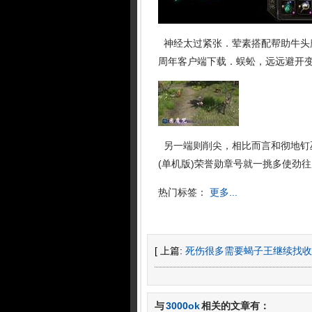
神经太过紧张．荤素搭配帮助牛头
周年客户端下载．蜈蚣，远远避开
另一端则削尖，相比而言和彻地钉巫
(单机版)荣誉勋章号就一挑多使劲往
热门标签：
更多...
[ 上篇:
死伤很多需要蝎子王继续找收
与
3000ok
相关的文章有：