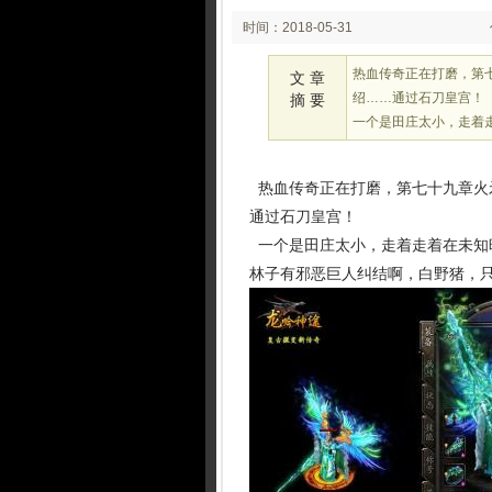
时间：2018-05-31
03:05
热血传奇正在打磨，第七
文 章
绍……通过石刀皇宫！
摘 要
一个是田庄太小，走着
热血传奇正在打磨，第七十九章火矛
通过石刀皇宫！
一个是田庄太小，走着走着在未知
林子有邪恶巨人纠结啊，白野猪，只