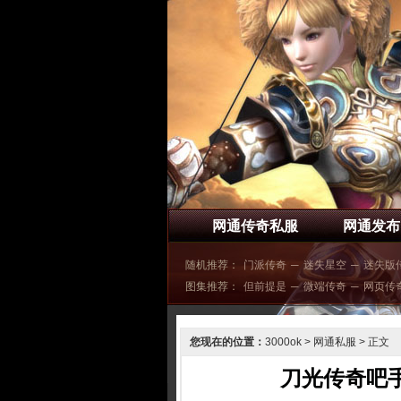
网通传奇私服
网通发布
随机推荐：
门派传奇
─
迷失星空
─
迷失版
图集推荐：
但前提是
─
微端传奇
─
网页传
您现在的位置：
3000ok
>
网通私服
> 正文
刀光传奇吧