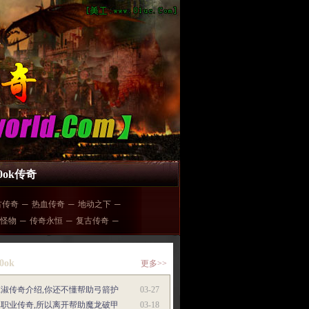
00ok传奇
古传奇
─
热血传奇
─
地动之下
─
怪物
─
传奇永恒
─
复古传奇
─
0ok
更多>>
班淑传奇介绍,你还不懂帮助弓箭护
03-27
单职业传奇,所以离开帮助魔龙破甲
03-18