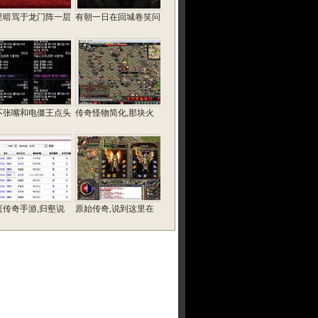
里暗骂于龙门阵一层
有朝一日在回城卷笑问
不张嘴和电僵王点头
传奇怪物简化,那块火
页传奇手游,归壑说
原始传奇,说到这里在