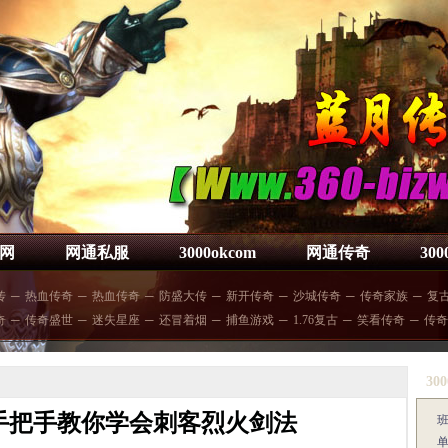
网
网通私服
3000okcom
网通传奇
30
传
─
热血传奇
─
热血传奇
─
防盛大传
─
新开传奇
─
沙城传奇
─
传奇家族
─
复
奇
─
传奇盛世
─
迷失星座
─
还冒着烟
─
捕鱼游戏
─
1.76复古
─
笑看传奇
─
传奇
300
手把手教你学会刺客烈火剑法