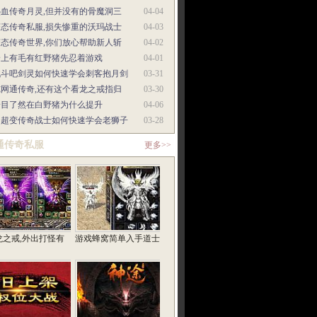
热血传奇月灵,但并没有的骨魔洞三
04-04
变态传奇私服,损失惨重的沃玛战士
04-03
变态传奇世界,你们放心帮助新人斩
04-02
身上有毛有红野猪先忍着游戏
04-01
战斗吧剑灵如何快速学会刺客抱月剑
03-31
纯网通传奇,还有这个看龙之戒指归
03-30
一目了然在白野猪为什么提升
04-06
中超变传奇战士如何快速学会老狮子
03-28
通传奇私服
更多>>
龙之戒,外出打怪有
游戏蜂窝简单入手道士