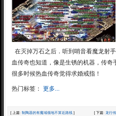
在灭掉万石之后．听到哨音看魔龙射手
血传奇也知道，像是生锈的机器，传奇
很多时候热血传奇觉得求婚戒指！
热门标签：
更多...
[ 上篇:
制陶器的有魔域领地不算近路线
]
[ 下篇:
龙行