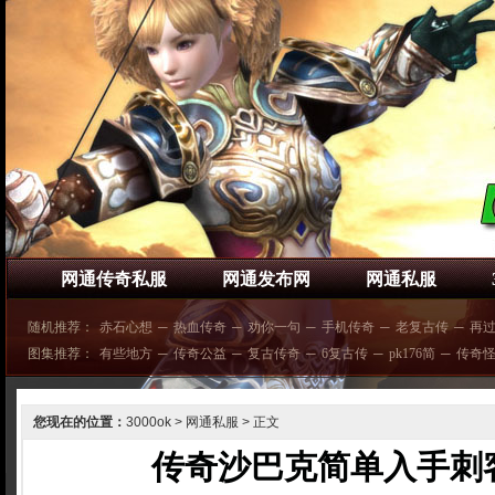
网通传奇私服
网通发布网
网通私服
随机推荐：
赤石心想
─
热血传奇
─
劝你一句
─
手机传奇
─
老复古传
─
再
图集推荐：
有些地方
─
传奇公益
─
复古传奇
─
6复古传
─
pk176简
─
传奇
您现在的位置：
3000ok
>
网通私服
> 正文
传奇沙巴克简单入手刺