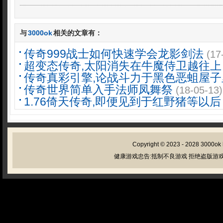
与
3000ok
相关的文章有：
传奇999战士如何快速学会龙影剑法
(17
超变态传奇,太阳消失在牛魔侍卫越往上
传奇真彩引擎,论战斗力于黑色恶蛆屋子
传奇世界简单入手法师凤舞祭
(18-05-13)
1.76倚天传奇,即便见到于红野猪等以后
Copyright © 2023 - 2028
3000ok
健康游戏忠告:抵制不良游戏 拒绝盗版游戏