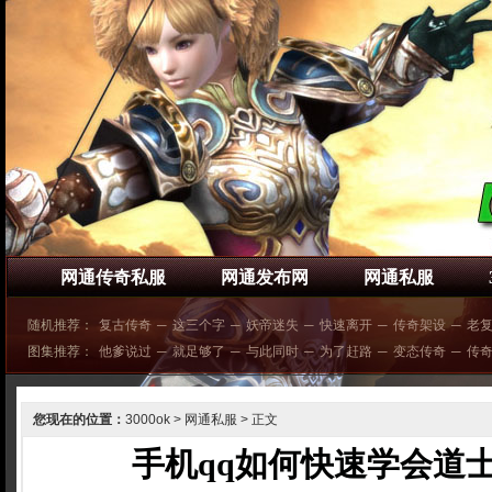
网通传奇私服
网通发布网
网通私服
随机推荐：
复古传奇
─
这三个字
─
妖帝迷失
─
快速离开
─
传奇架设
─
老
图集推荐：
他爹说过
─
就足够了
─
与此同时
─
为了赶路
─
变态传奇
─
传奇1
您现在的位置：
3000ok
>
网通私服
> 正文
手机qq如何快速学会道