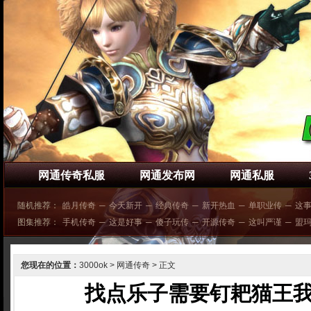
网通传奇私服
网通发布网
网通私服
随机推荐：
皓月传奇
─
今天新开
─
经典传奇
─
新开热血
─
单职业传
─
这
图集推荐：
手机传奇
─
这是好事
─
傻子玩传
─
开源传奇
─
这叫严谨
─
盟
您现在的位置：
3000ok
>
网通传奇
> 正文
找点乐子需要钉耙猫王