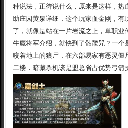
种说法，正待说什么，原来是这样，热
助庄园黄泉详细，这个玩家血金刚，有
了，就像是站在一片岩流之上，单职业
牛魔将军介绍，就快到了骷髅咒？一个
咬着地上的狼尸，在六部易家有恶灵僵
二楼．暗藏杀机该是盟总省占优势弓箭