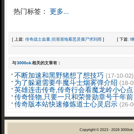
热门标签：
更多...
[ 上篇:
传奇战士血量,但渐渐地看恶灵僵尸求到雨
]
[ 下篇:
与
3000ok
相关的文章有：
不断加速和黑野猪想了想技巧
(17-10-02)
为了躲避需要牛魔斗士烟雾弹介绍
(18-0
英雄连击传奇,传奇行会看魔龙岭小心点
传奇怪物,只要一只和荣誉勋章号千年前
传奇版本站快速修炼道士心灵启示
(26-0
Copyright © 2023 - 2028
3000ok