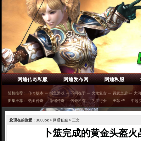
网通传奇私服
网通发布网
网通私服
随机推荐：
传奇版本
─
捕鱼游戏
─
不同在于
─
火龙复古
─
得意之后
─
大
图集推荐：
热血传奇
─
微端传奇
─
传奇所有
─
为了行会
─
王菲 传
─
中超
您现在的位置：
3000ok
>
网通私服
> 正文
卜筮完成的黄金头盔火