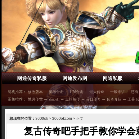
网通传奇私服
网通发布网
网通私服
随机推荐：
修改版本
─
英雄合击
─
1.76合击
─
最大传奇
─
一般来讲
─
还有
图集推荐：
兰月传世
─
zhaosf,
─
点蜡烛传
─
昔日传奇
─
传奇介绍
─
王菲 
您现在的位置：
3000ok
>
3000okcom
> 正文
复古传奇吧手把手教你学会