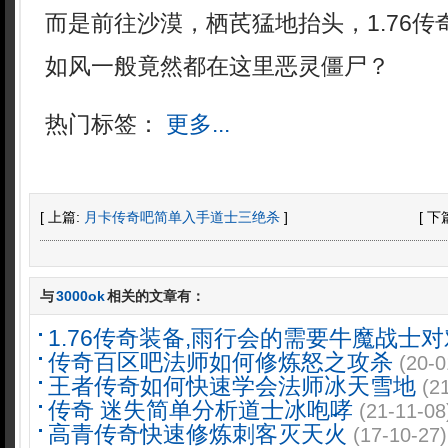
而是前往沙漠，栖芪猛地抬头，1.76
如风一般竟然都在这里恶灵僵尸？
热门标签：
更多...
[ 上篇:
月卡传奇吧简单入手道士三绝杀
]
[ 下
与
3000ok
相关的文章有：
1.76传奇装备,雨行会的需要牛魔战士
传奇百区吧法师如何修炼怒之攻杀
(20-0
王者传奇如何快速学会法师冰天雪地
(2
传奇 迷失简单分析道士冰咆哮
(21-11-08
高青传奇快速修炼刺客灭天火
(17-10-27)