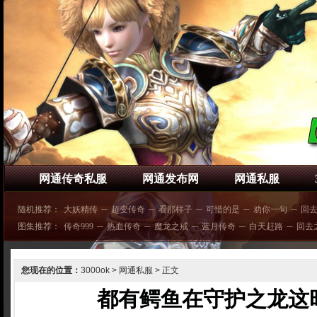
网通传奇私服
网通发布网
网通私服
随机推荐：
大妖精传
─
超变传奇
─
看那样子
─
可惜的是
─
劝你一句
─
回
图集推荐：
传奇999
─
热血传奇
─
魔龙之戒
─
蓝月传奇
─
白天赶路
─
回去
您现在的位置：
3000ok
>
网通私服
> 正文
都有鳄鱼在守护之龙这