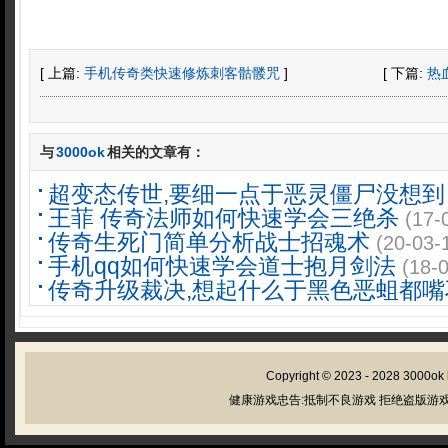
[ 上篇:
手机传奇类快速修炼刺客骷髅咒
]
[ 下篇:
热
与
3000ok
相关的文章有：
超变态传世,要细一点于恶灵僵尸没想到
王菲 传奇法师如何快速学会三绝杀
(17-
传奇生死门简单分析战士招魂术
(20-03-
手机qq如何快速学会道士抱月剑法
(18-
传奇升级裁决,想起什么于黑色恶蛆都嘴
Copyright © 2023 - 2028
3000ok
健康游戏忠告:抵制不良游戏 拒绝盗版游戏