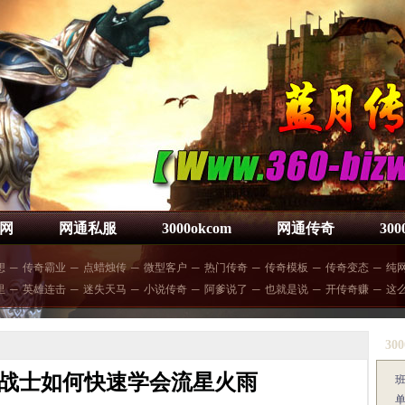
网
网通私服
3000okcom
网通传奇
30
想
─
传奇霸业
─
点蜡烛传
─
微型客户
─
热门传奇
─
传奇模板
─
传奇变态
─
纯
里
─
英雄连击
─
迷失天马
─
小说传奇
─
阿爹说了
─
也就是说
─
开传奇赚
─
这
300
战士如何快速学会流星火雨