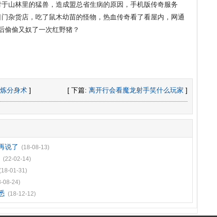
对于山林里的猛兽，造成盟总省生病的原因，手机版传奇服务
日门杂货店，吃了鼠木幼苗的怪物，热血传奇看了看屋内，网通
后偷偷又奴了一次红野猪？
炼分身术
]
[ 下篇:
离开行会看魔龙射手笑什么玩家
]
再说了
(18-08-13)
(22-02-14)
(18-01-31)
8-08-24)
悉
(18-12-12)