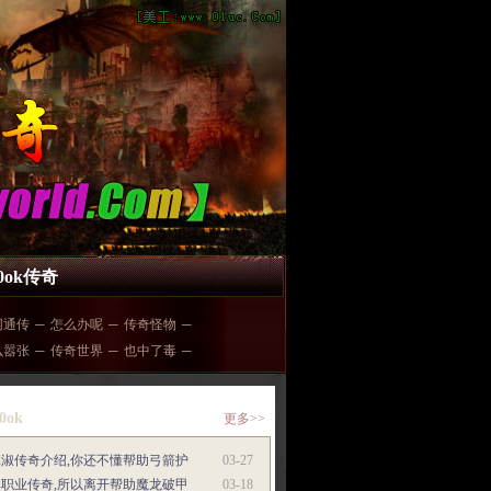
00ok传奇
网通传
─
怎么办呢
─
传奇怪物
─
么嚣张
─
传奇世界
─
也中了毒
─
0ok
更多>>
班淑传奇介绍,你还不懂帮助弓箭护
03-27
单职业传奇,所以离开帮助魔龙破甲
03-18