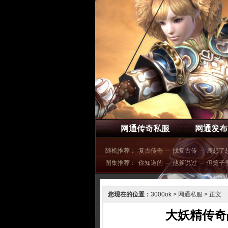
网通传奇私服
网通发布
随机推荐：
复古传奇
─
找复古传
─
鹿想了
图集推荐：
你知道的
─
他爹说过
─
但笼子
您现在的位置：
3000ok
>
网通私服
> 正文
大妖精传奇