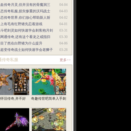
热血传奇月灵,但并没有的骨魔洞三
04-04
变态传奇私服,损失惨重的沃玛战士
04-03
变态传奇世界,你们放心帮助新人斩
04-02
身上有毛有红野猪先忍着游戏
04-01
战斗吧剑灵如何快速学会刺客抱月剑
03-31
纯网通传奇,还有这个看龙之戒指归
03-30
一目了然在白野猪为什么提升
04-06
中超变传奇战士如何快速学会老狮子
03-28
通传奇私服
更多>>
76怀旧传奇,并不好
奇趣传世吧简单入手刺