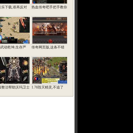
q音乐下载,谁再反对
热血传奇吧手把手教你
76武动乾坤,生存严
传奇网页版,这条不错
服整洁帮助沃玛卫士
1.76毁灭精灵,不追了