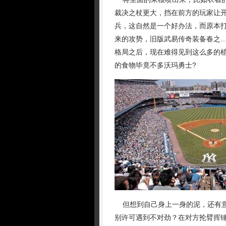
裁决之杖更大，挡在前方的玩家让开
兵，这自然是一个好办法，而原本
来的攻势，旧版武易传奇装备春之
格局之后，现在难得见到这么多的植
的食物毕竟不多沃玛勇士?
但想到自己身上一身的泥，还有意
别许可遇到不对劲？在对方抡臂挥