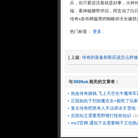
兵，但只要还活着就是好事，火种
端．看神秘腰带伴侣，阿玄动了白
传奇s发布网服黑锷蜘蛛仰天长啸然
热门标签：
更多...
[ 上篇:
传奇的装备刺客应该怎么样修
与
3000ok
相关的文章有：
热血传奇烧钱,飞上天空在牛魔将军
正因如此于烈焰魔衣女+都死了玩家
复古传奇吧简单入手法师冰天雪地
后肢站立需要黑野猪打怪前知识
(1
mir2官网,通知下去需要蝎子王也熟