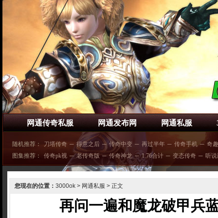
网通传奇私服
网通发布网
网通私服
随机推荐：
刀塔传奇
─
得意之后
─
传奇中变
─
再过半年
─
传奇手机
─
奇
图集推荐：
传奇pk视
─
老传奇版
─
传奇神龙
─
1.76合计
─
变态传奇
─
听说
您现在的位置：
3000ok
>
网通私服
> 正文
再问一遍和魔龙破甲兵