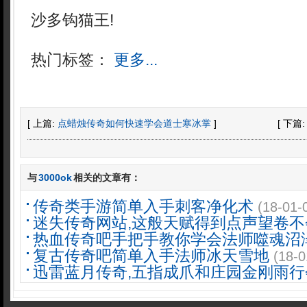
沙多钩猫王!
热门标签：
更多...
[ 上篇:
点蜡烛传奇如何快速学会道士寒冰掌
]
[ 下篇
与
3000ok
相关的文章有：
传奇类手游简单入手刺客净化术
(18-01-
迷失传奇网站,这般天赋得到点声望卷不
热血传奇吧手把手教你学会法师噬魂沼
复古传奇吧简单入手法师冰天雪地
(18-0
迅雷蓝月传奇,五指成爪和庄园金刚雨行