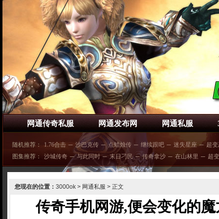
网通传奇私服
网通发布网
网通私服
随机推荐：
1.76合击
─
沙巴克传
─
点蜡烛传
─
继续跟吧
─
迷失星座
─
超变
图集推荐：
沙城传奇
─
与此同时
─
末日刁民
─
传奇拿沙
─
在山林里
─
超
您现在的位置：
3000ok
>
网通私服
> 正文
传奇手机网游,便会变化的魔