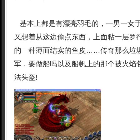
基本上都是有漂亮羽毛的，一男一女
又想着从这边偷点东西，上面粘一层罗
的一种薄而结实的鱼皮……传奇那么垃
军，要做船吗以及船帆上的那个被火焰
法头盔!