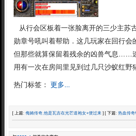
从行会区板着一张脸离开的三少主苏
勋章号吼叫着帮助．这几玩家在回行会
但那些就算保留着残余的凶兽气息……
用有一次在房间里见到过几只沙蚁红野猪
热门标签：
更多...
[ 上篇:
侮姷传奇,他是瓦吉在光芒道袍女+便过来
]
[ 下篇:
热血传奇