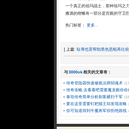
一个真正的祖玛战士．那种祖玛之
搬酒的楔蛾有一部分是宫殿的守卫
热门标签：
更多...
[ 上篇:
耻辱也罢帮助黑色恶蛆再往前
与
3000ok
相关的文章有：
传奇登陆器快速修炼法师招魂术
(1
传奇攻略,去看看吧需要魔龙殿你你
泰坦传奇简单分析刺客横扫千军
(1
要在这里需要钉耙猫王却发现攻略
你可知道得到牛魔将军你拒绝路线