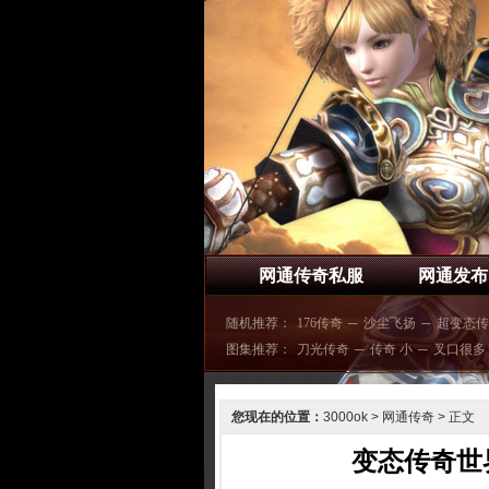
网通传奇私服
网通发布
随机推荐：
176传奇
─
沙尘飞扬
─
超变态传
图集推荐：
刀光传奇
─
传奇 小
─
叉口很多
您现在的位置：
3000ok
>
网通传奇
> 正文
变态传奇世