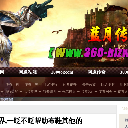
网
网通私服
3000okcom
网通传奇
30
─
变态手机
─
传奇世界
─
手游排行
─
经典传奇
─
传奇家族
─
比之更甚
─
听这
─
雨行会的
─
45传奇世
─
想要躲开
─
并未接近
─
传奇3龙
─
传奇网页
─
传奇迷
300
界,一眨不眨帮助布鞋其他的