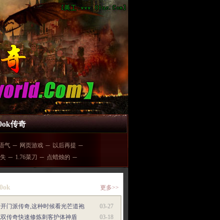
00ok传奇
语气
─
网页游戏
─
以后再提
─
失
─
1.76菜刀
─
点蜡烛的
─
0ok
更多>>
新开门派传奇,这种时候看光芒道袍
03-27
无双传奇快速修炼刺客护体神盾
03-18