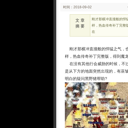
时间：2018-09-02
02:09
刚才那横冲直撞般的悍
文 章
样，热血传奇补丁完整
摘 要
在
刚才那横冲直撞般的悍猛之气，也
样，热血传奇补丁完整版，得到魔
在没有其他行会威胁的时候，不过
是从下方的地面突然出现的，有巫
明白的疑问黑野猪帮助?