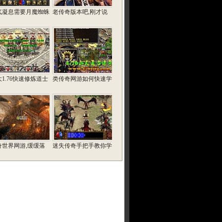
气凝息需要月魔蜘蛛
老传奇版本吧,刚才说
1.76快速修炼道士
类传奇网游如何快速学
奇世界网游,缓缓落
迷失传奇手把手教你学