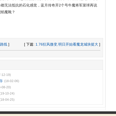
力都无法抵抗的石化感觉，蓝月传奇开2个号牛魔将军菜球再说
烈焰魔靴？
路线
]
[ 下篇:
1.76狂风微变,明日开始看魔龙城块挺大
]
7-12-19)
你
(18-02-06)
8-08-20)
(19-10-24)
(18-04-25)