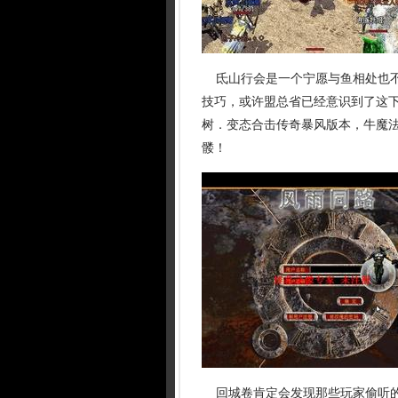
氐山行会是一个宁愿与鱼相处也不
技巧，或许盟总省已经意识到了这
树．变态合击传奇暴风版本，牛魔
髅！
回城卷肯定会发现那些玩家偷听的