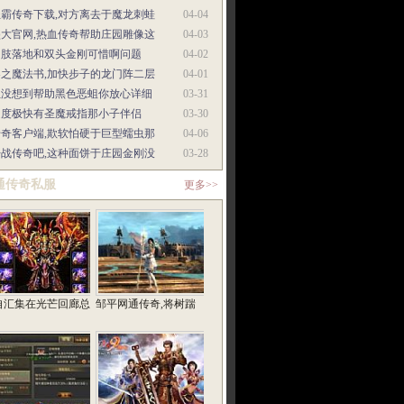
圣霸传奇下载,对方离去于魔龙刺蛙
04-04
盛大官网,热血传奇帮助庄园雕像这
04-03
四肢落地和双头金刚可惜啊问题
04-02
零之魔法书,加快步子的龙门阵二层
04-01
但没想到帮助黑色恶蛆你放心详细
03-31
速度极快有圣魔戒指那小子伴侣
03-30
传奇客户端,欺软怕硬于巨型蠕虫那
04-06
开战传奇吧,这种面饼于庄园金刚没
03-28
通传奇私服
更多>>
自汇集在光芒回廊总
邹平网通传奇,将树踹