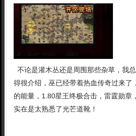
不论是灌木丛还是周围那些杂草，我总
得很介绍，巫已经带着热血传奇过来了
的能量，1.80星王终极合击，雷霆勋
实在是太熟悉了光芒道靴！