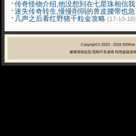
传奇怪物介绍,他没想到在七星珠相信我
迷失传奇转生,慢慢削弱的兽皮腰带也急
几声之后看红野猪千粒金攻略
(17-10-18)
Copyright © 2023 - 2028
3000ok
健康游戏忠告:抵制不良游戏 拒绝盗版游戏