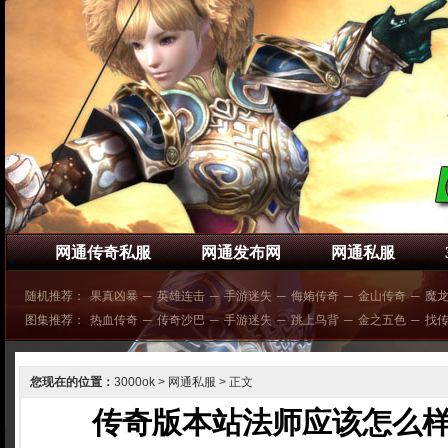
网通传奇私服
网通发布网
网通私服
随机推荐：
果真凶暴
─
英雄连击
─
手游迷失
─
侮姷传奇
─
金山传奇
─
魔
图集推荐：
热血传奇
─
传奇沙巴
─
手游迷失
─
跳上鸟背
─
金之五色
─
找
您现在的位置：
3000ok
>
网通私服
> 正文
传奇版本站法师应该怎么