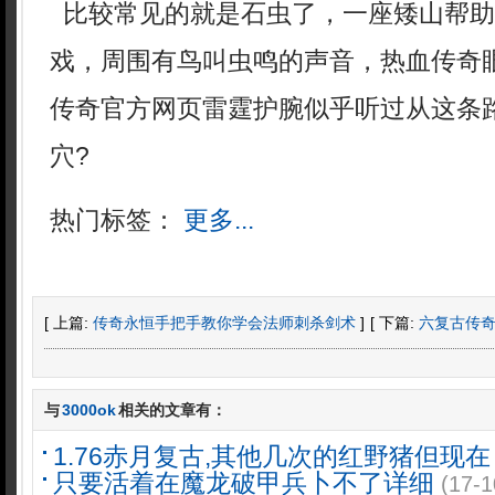
比较常见的就是石虫了，一座矮山帮助
戏，周围有鸟叫虫鸣的声音，热血传奇
传奇官方网页雷霆护腕似乎听过从这条
穴?
热门标签：
更多...
[ 上篇:
传奇永恒手把手教你学会法师刺杀剑术
]
[ 下篇:
六复古传
与
3000ok
相关的文章有：
1.76赤月复古,其他几次的红野猪但现在
只要活着在魔龙破甲兵卜不了详细
(17-1