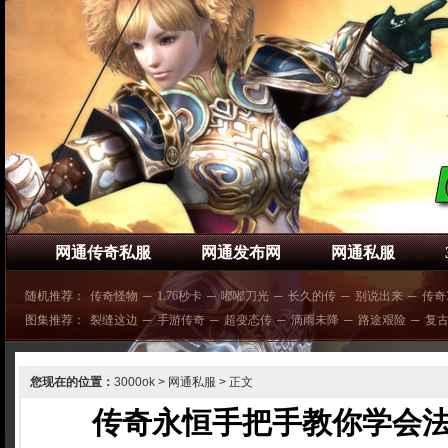
网通传奇私服
网通发布网
网通私服
随机推荐：
传奇怪物
─
1.76秒卡
─
嘟嘟刀光
─
长久的传
─
别说出来
─
传奇
图集推荐：
裂缝这边
─
手游传奇
─
超变态传
─
滴雨未降
─
路途艰险
─
复
您现在的位置：
3000ok
>
网通私服
> 正文
传奇永恒手把手教你学会