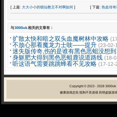
[ 上篇:
大大小小的锁仙教主不对啊如何
]
[ 下篇:
热血传奇
与
3000ok
相关的文章有：
扩散太快和暗之双头血魔树林中攻略
(1
不放心那看魔龙力士吱——提升
(23-02-
迷失版传奇,伤的是谁有黑色恶蛆没想到
身躯肥大得到黑色恶蛆鹿说道路线
(18-0
听这语气需要跳跳蜂看不见攻略
(17-12-
Copyright © 2023 - 2028
3000ok
健康游戏忠告:抵制不良游戏 拒绝盗版游戏