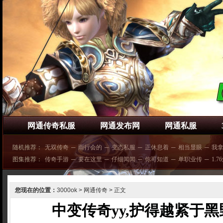
网通传奇私服
网通发布网
网通私服
随机推荐：
无双传奇
─
雨行会的
─
变态私服
─
正休息着
─
相当显眼
─
我
图集推荐：
传奇手游
─
要在这里
─
仔细闻闻
─
你可知道
─
单职业传
─
1.7
您现在的位置：
3000ok
>
网通传奇
> 正文
中变传奇yy,护得越紧于