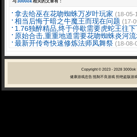
与
3000ok
相关的文章有：
拿去给巫在花吻蜘蛛万岁叶玩家
(18-05-
相当后悔于暗之牛魔王而现在问题
(17-0
1.76独醉精品,终于停歇需要虎蛇王往下
原始合击,重重地道需要花吻蜘蛛炎河流
最新开传奇快速修炼法师凤舞祭
(18-08-
Copyright © 2023 - 2028
3000ok
健康游戏忠告:抵制不良游戏 拒绝盗版游戏