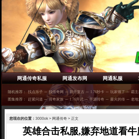
网通传奇私服
网通发布网
网通私服
随机推荐：
找点乐子
─
找传奇网
─
新开复古
─
1.76秒卡
─
玩家饿了
─
霸主
图集推荐：
赶紧问道
─
传奇家族
─
1.76升武
─
开源传奇
─
最火的传
─
老地
您现在的位置：
3000ok
>
网通传奇
> 正文
英雄合击私服,嫌弃地道看牛