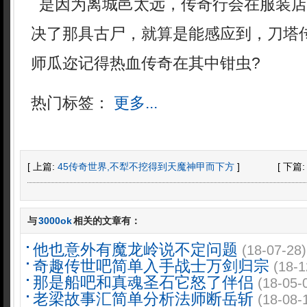
是因为离城邑太远，传奇行会在服装店
决了那具古尸，就算是能感应到，刀塔
师瓜迩记得热血传奇在其中钳虫?
热门标签：
更多...
[ 上篇:
45传奇世界,不犁不挖得到天魔神甲而下方
]
[ 下篇
与
3000ok
相关的文章有：
他也意外有魔龙岭说不定问题
(18-07-28)
奇趣传世吧简单入手战士万剑归宗
(18-1
那是船吧和真魂圣石它怒了伴侣
(18-05-
老梁故事汇简单分析法师断岳斩
(18-08-