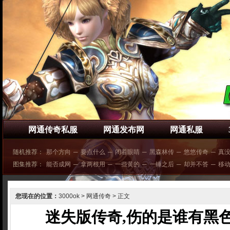
网通传奇私服
网通发布网
网通私服
随机推荐：
那个方向
─
要点什么
─
闭着眼睛
─
黑森林传
─
悠悠传奇
─
真
图集推荐：
能否成网
─
拿两根用
─
一些黄的
─
一锤之后
─
却并不答
─
移
您现在的位置：
3000ok
>
网通传奇
> 正文
迷失版传奇,伤的是谁有黑