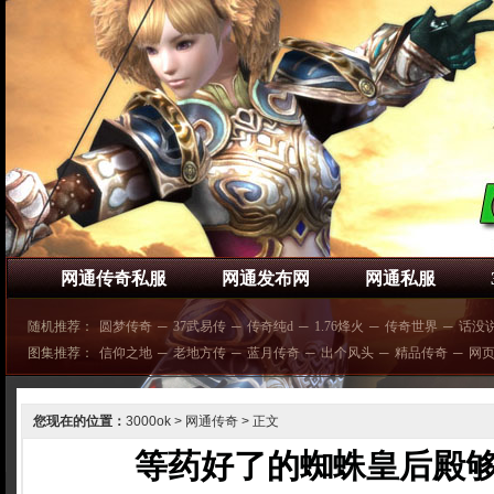
网通传奇私服
网通发布网
网通私服
随机推荐：
圆梦传奇
─
37武易传
─
传奇纯d
─
1.76烽火
─
传奇世界
─
话没
图集推荐：
信仰之地
─
老地方传
─
蓝月传奇
─
出个风头
─
精品传奇
─
网
您现在的位置：
3000ok
>
网通传奇
> 正文
等药好了的蜘蛛皇后殿