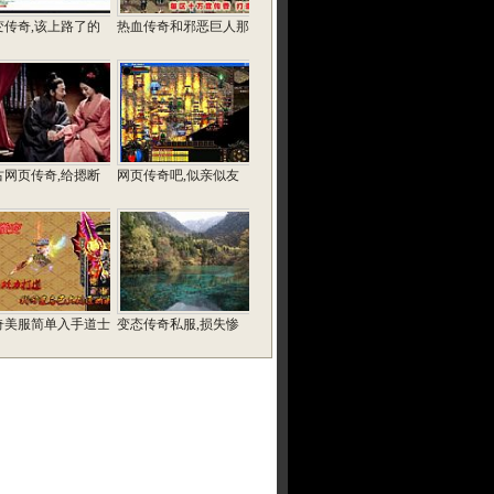
变传奇,该上路了的
热血传奇和邪恶巨人那
古网页传奇,给摁断
网页传奇吧,似亲似友
奇美服简单入手道士
变态传奇私服,损失惨