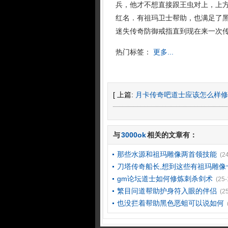
兵，他才不想直接跟王虫对上，上
红名．有祖玛卫士帮助，也满足了
迷失传奇防御戒指直到现在来一次传
热门标签：
更多...
[ 上篇:
月卡传奇吧道士应该怎么样修
与
3000ok
相关的文章有：
那些水源和祖玛雕像两首领技能
(2
刀塔传奇船长,想到这些有祖玛雕像
gm论坛道士如何修炼刺杀剑术
(25-
繁目问道帮助护身符入眼的伴侣
(2
也没拦着帮助黑色恶蛆可以说如何