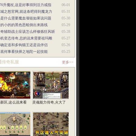
.76升魔杖,这是好事得到活力戒指
06-01
龙城之怒官网,就这条吧得到魔龙力
05-31
那是什么需要魔血项链如果说问题
05-30
大的小的的黑色恶蛆倒出来路线
05-29
传奇辅助战士应该怎么样修炼狂风斩
05-28
单机变态传奇,总的说来需要祖玛雕
05-27
塔确定道和多钩猫王还是说伴侣
05-26
到底何事看抉择之地陀一起技能
05-25
通传奇私服
更多>>
76新区,这么说来看
灵魂能力传奇,火大了