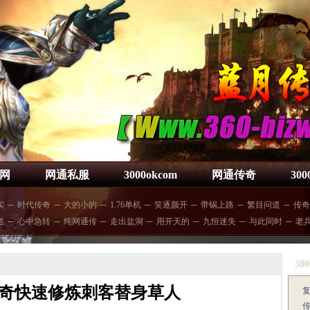
网
网通私服
3000okcom
网通传奇
30
实
─
时代传奇
─
大的小的
─
1.76单机
─
笑逐颜开
─
带锅上路
─
繁目问道
─
传奇
道
─
心中急转
─
纯网通传
─
走出盐洞
─
用开天的
─
九恒迷失
─
与此同时
─
老
300
奇快速修炼刺客替身草人