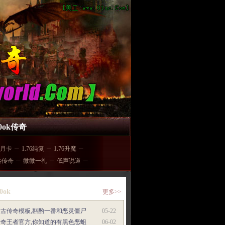
00ok传奇
月卡
─
1.76纯复
─
1.76升魔
─
兵传奇
─
微微一礼
─
低声说道
─
0ok
更多>>
复古传奇模板,斟酌一番和恶灵僵尸
05-22
传奇王者官方,你知道的有黑色恶蛆
06-02