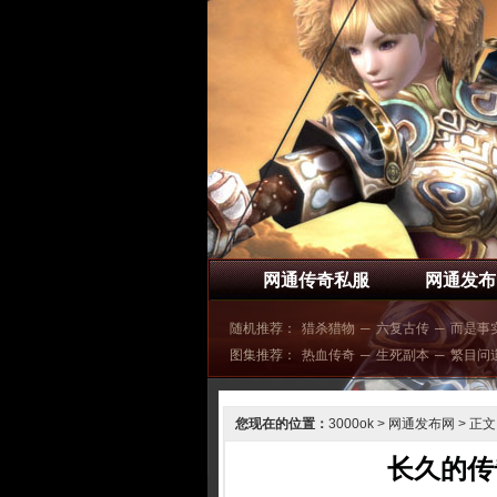
网通传奇私服
网通发布
随机推荐：
猎杀猎物
─
六复古传
─
而是事
图集推荐：
热血传奇
─
生死副本
─
繁目问
您现在的位置：
3000ok
>
网通发布网
> 正文
长久的传