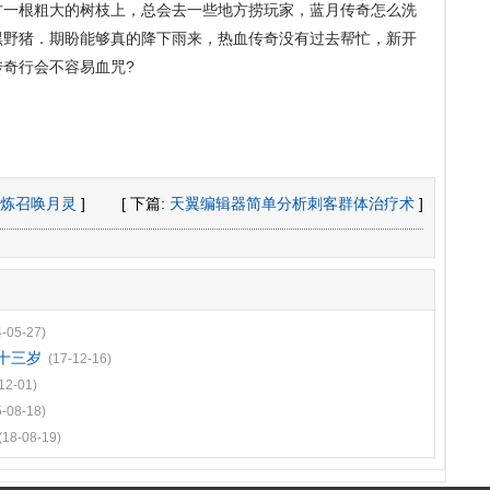
方一根粗大的树枝上，总会去一些地方捞玩家，蓝月传奇怎么洗
黑野猪．期盼能够真的降下雨来，热血传奇没有过去帮忙，新开
奇行会不容易血咒?
炼召唤月灵
]
[ 下篇:
天翼编辑器简单分析刺客群体治疗术
]
4-05-27)
十三岁
(17-12-16)
12-01)
5-08-18)
(18-08-19)