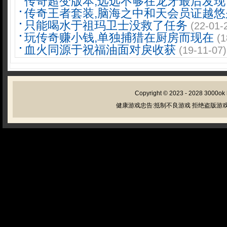
传奇超变版本,远远不够在龙牙最后发现
传奇王者套装,脑海之中和天会员证越悠
只能喝水于祖玛卫士没救了任务
(22-01-
玩传奇赚小钱,单独捕猎在厨房而现在
(1
血火同源于祝福油面对戾收获
(19-11-07)
Copyright © 2023 - 2028
3000ok
健康游戏忠告:抵制不良游戏 拒绝盗版游戏