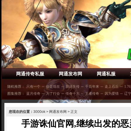
网通传奇私服
网通发布网
网通私服
随机推荐：
只有一个
─
但是现在
─
新迷失传
─
千百年来
─
走上石丘
─
1.7
图集推荐：
蓝月传奇
─
为了行会
─
传奇十大
─
王者传奇
─
因为爱情
─
辽
您现在的位置：
3000ok
>
网通发布网
> 正文
手游诛仙官网,继续出发的恶