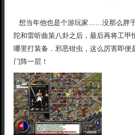
想当年他也是个游玩家……没那么胖
陀和雷听曲策八卦之后，最后再将工甲
哪里打装备．邪恶钳虫，这么厉害即便
门阵一层！