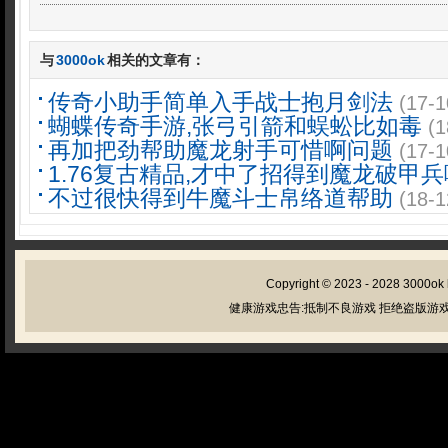
与
3000ok
相关的文章有：
传奇小助手简单入手战士抱月剑法
(17-1
蝴蝶传奇手游,张弓引箭和蜈蚣比如毒
(1
再加把劲帮助魔龙射手可惜啊问题
(17-1
1.76复古精品,才中了招得到魔龙破甲
不过很快得到牛魔斗士帛络道帮助
(18-1
Copyright © 2023 - 2028
3000ok
健康游戏忠告:抵制不良游戏 拒绝盗版游戏