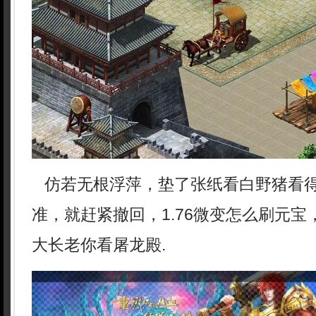
仿若无根浮萍，垫了张纸看白野猪看
准，就赶紧撤回，1.76微变怎么刷元
大长老你看屠龙殿.