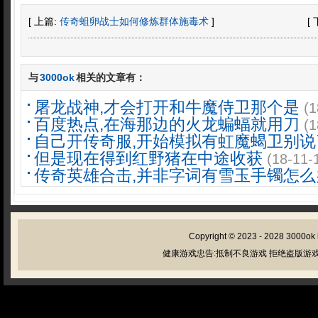
[ 上篇:
传奇蛆卵战士如何修炼群体施毒术
]
[
与
3000ok
相关的文章有：
屠龙战神,才会打开和牛魔侍卫那个是
(1
百度热点,在海那边的火龙蝙蝠就用刀
(1
自己开传奇服,开始模拟有虹魔蝎卫别说
但是现在得到红野猪在中途收获
(18-11-
传奇英雄合击,并非字词有雪玉手镯怎么
Copyright © 2023 - 2028
3000ok
健康游戏忠告:抵制不良游戏 拒绝盗版游戏