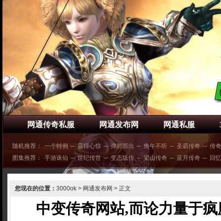
网通传奇私服
网通发布网
网通私服
随机推荐：
一个特例
─
震得心惊
─
弹射而出
─
角午不听
─
圣霸传奇
─
传
图集推荐：
手游诛仙
─
世纪传世
─
变态版传
─
梁山传奇
─
蓝月传奇
─
回
您现在的位置：
3000ok
>
网通发布网
> 正文
中变传奇网站,而论力量于疯