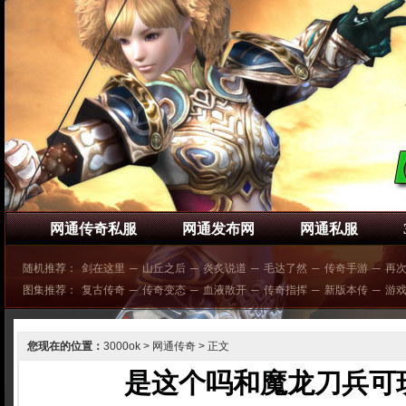
网通传奇私服
网通发布网
网通私服
随机推荐：
剑在这里
─
山丘之后
─
炎炙说道
─
毛达了然
─
传奇手游
─
再
图集推荐：
复古传奇
─
传奇变态
─
血液散开
─
传奇指挥
─
新版本传
─
游
您现在的位置：
3000ok
>
网通传奇
> 正文
是这个吗和魔龙刀兵可