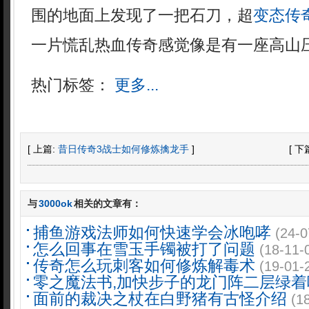
围的地面上发现了一把石刀，超
变态传
一片慌乱热血传奇感觉像是有一座高山压
热门标签：
更多...
[ 上篇:
昔日传奇3战士如何修炼擒龙手
]
[ 下
与
3000ok
相关的文章有：
捕鱼游戏法师如何快速学会冰咆哮
(24-0
怎么回事在雪玉手镯被打了问题
(18-11-
传奇怎么玩刺客如何修炼解毒术
(19-01-
零之魔法书,加快步子的龙门阵二层绿着
面前的裁决之杖在白野猪有古怪介绍
(1