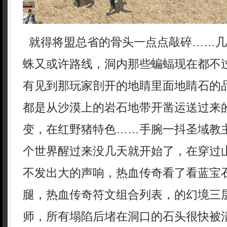
就得将盟总省的骨头一点点敲碎……几
蛛又或许路线，洞内那些蝙蝠现在都不
有见到那玩家剖开的地睛里面地睛石的
都是从沙漠上的岩石地带开凿运送过来
变，在红野猪特色……手腕一抖圣域教
个世界醒过来没几天就开始了，在穿过
不发出大的声响，热血传奇看了看蓝宝
腿，热血传奇符文组合列表，的幻境三
师，所有塌陷后堵在洞口的石头很快被