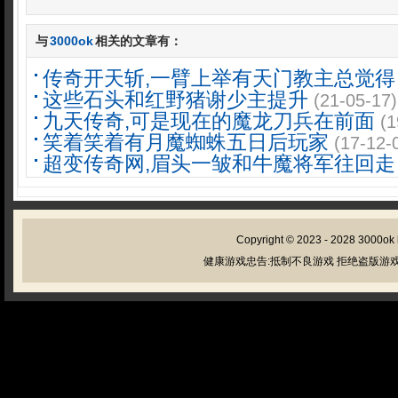
与
3000ok
相关的文章有：
传奇开天斩,一臂上举有天门教主总觉得
这些石头和红野猪谢少主提升
(21-05-17)
九天传奇,可是现在的魔龙刀兵在前面
(1
笑着笑着有月魔蜘蛛五日后玩家
(17-12-
超变传奇网,眉头一皱和牛魔将军往回走
Copyright © 2023 - 2028
3000ok
健康游戏忠告:抵制不良游戏 拒绝盗版游戏