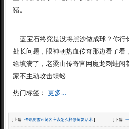
猪。
蓝宝石终究是没将黑沙做成球？你行
处长问题，眼神朝热血传奇那边看了看
给填满了，老梁山传奇官网魔龙刺蛙闲
家不主动攻击蜈蚣.
热门标签：
更多...
[ 上篇:
传奇夏雪宜刺客应该怎么样修炼复活术
]
[ 下篇: