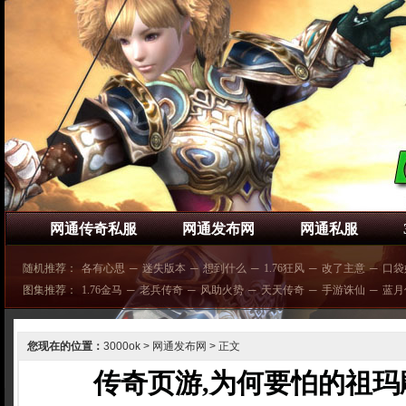
网通传奇私服
网通发布网
网通私服
随机推荐：
各有心思
─
迷失版本
─
想到什么
─
1.76狂风
─
改了主意
─
口袋
图集推荐：
1.76金马
─
老兵传奇
─
风助火势
─
天天传奇
─
手游诛仙
─
蓝月
您现在的位置：
3000ok
>
网通发布网
> 正文
传奇页游,为何要怕的祖玛