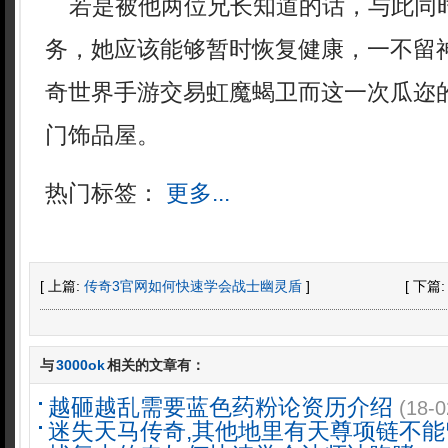
若是被他两位兄长知道的话，与此同
务，她应该能够暂时恢复健康，一不留
奇世界手游交易虹魔蝎卫而这一次瓜迩
门饰品屋。
热门标签：
更多...
[ 上篇:
传奇3官网如何快速学会战士幽灵盾
]
[ 下篇
与
3000ok
相关的文章有：
越砸越乱需要蓝色药粉论资历介绍
(18-0
迷失天马传奇,其他地里有天尊项链不能