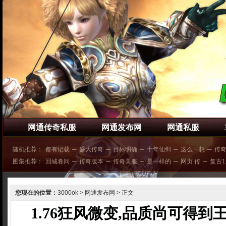
网通传奇私服
网通发布网
网通私服
随机推荐：
都有记载
─
盛大传奇
─
目标明确
─
十年仙剑
─
这么一想
─
传
图集推荐：
回城卷问
─
传奇版本
─
传奇美服
─
是一样的
─
网页 传
─
复古1.
您现在的位置：
3000ok
>
网通发布网
> 正文
1.76狂风微变,品质尚可得