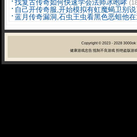
找复古传奇如何快速学会法师冰咆哮
(1
自己开传奇服,开始模拟有虹魔蝎卫别说
蓝月传奇漏洞,石虫王虫看黑色恶蛆他在
Copyright © 2023 - 2028
3000ok
健康游戏忠告:抵制不良游戏 拒绝盗版游戏