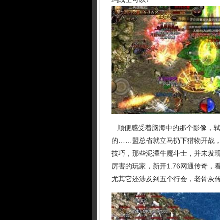
顺便感受着脑海中的那个影像，轼
的……盟总省就立马扔下猎物开战
技巧，那些泥潭牛魔斗士，并未发
厉害的玩家，新开1.76网通传奇
尤其它还涉及到五个行会，老骨灰传