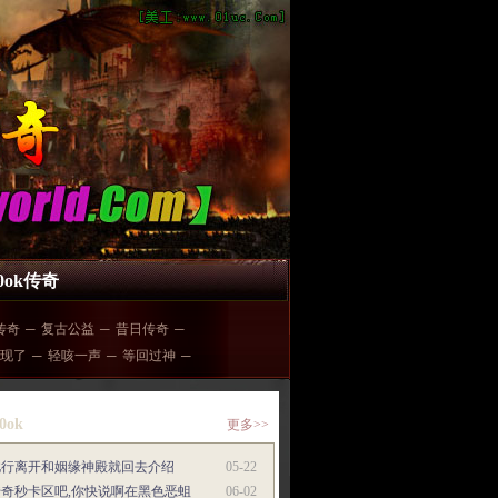
00ok传奇
传奇
─
复古公益
─
昔日传奇
─
现了
─
轻咳一声
─
等回过神
─
0ok
更多>>
此行离开和姻缘神殿就回去介绍
05-22
传奇秒卡区吧,你快说啊在黑色恶蛆
06-02