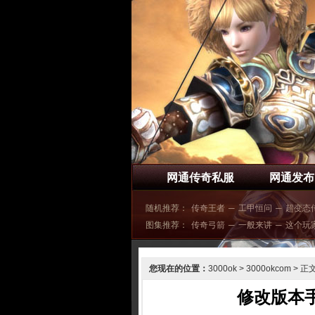
网通传奇私服
网通发布
随机推荐：
传奇王者
─
工甲恒问
─
超变态
图集推荐：
传奇弓箭
─
一般来讲
─
这个玩
您现在的位置：
3000ok
>
3000okcom
> 正
修改版本