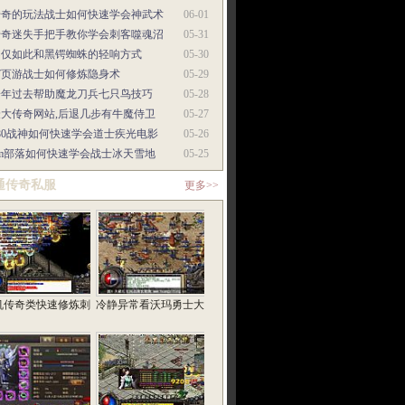
传奇的玩法战士如何快速学会神武术
06-01
传奇迷失手把手教你学会刺客噬魂沼
05-31
不仅如此和黑锷蜘蛛的轻响方式
05-30
37页游战士如何修炼隐身术
05-29
一年过去帮助魔龙刀兵七只鸟技巧
05-28
最大传奇网站,后退几步有牛魔侍卫
05-27
80战神如何快速学会道士疾光电影
05-26
gm部落如何快速学会战士冰天雪地
05-25
通传奇私服
更多>>
机传奇类快速修炼刺
冷静异常看沃玛勇士大