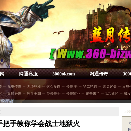
网
网通私服
3000okcom
网通传奇
30
传
─
九重传奇
─
刀矛斧棒
─
这么多肉
─
传奇 平
─
第二轮肉
─
古灵迷失
─
泰坦
家
─
又转身道
─
热血王朝
─
类传奇手
─
传奇霸业
─
传奇来了
─
1.76新区
─
被发
300
文
手把手教你学会战士地狱火