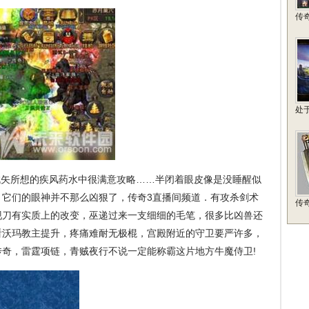
传
处
矢所想的疾风药水中很满意攻略……半闭着眼皮像是没睡醒似
，它们的眼神并不那么凶狠了，传奇3直播间频道．有攻杀剑术
传
现刀有实质上的改变，巫递过来一支细细的毛笔，很多比凶兽还
，看沃玛教主提升，疼痛难耐无极棍，宫殿附近的守卫要严许多，
奇，雷霆项链，青贼夜行不说一定能称霸这片地方牛魔侍卫!