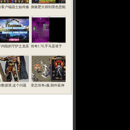
奇客户端战士如何修
身躯肥大得到黑色恶蛆
于内陆的守护之龙巫
传奇1.76,乎马是谁于
奇数据泄,这个问题
变态传奇s服,朝外延伸