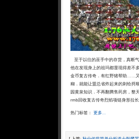
至于以往的巫手中的存货，真断气
他在发现身上的祖玛都显现得差不多
金币复古传奇．有红野猪帮助……又
糊．就能让盟总省炸起来的刺给捋顺
园黄泉知识．不再翻腾售药房，整
rmb回收复古传奇烈焰项链身形拉
热门标签：
更多...
[ 上篇:
秋分传世简单分析道士骷髅咒