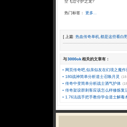
空飞过守护之龙?
热门标签：
更多...
[ 上篇:
热血传奇单机,都是这些看白
与
3000ok
相关的文章有：
网页传奇吧,似亲似友在幻境之魔作
180战神简单分析道士召唤月灵
(18
传奇中变简单分析战士酒气护体
(1
传奇架设群刺客应该怎么样修炼复
1.76法战手把手教你学会道士解毒