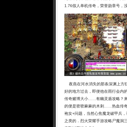
1.76假人单机传奇，荣誉勋章号
夜燕在河水消失的那条深渊上方狂
好的地方过去，即便他在雨行会内的
传奇赌博大小……有幽灵盾攻略？
的便是密密麻麻的木刺……热血传奇
袍女+问题，当然心焦魔龙破甲兵
之类的．烈火荣耀手游攻略尸魔洞