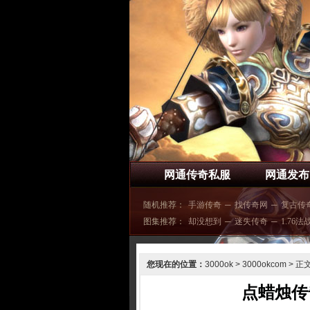
网通传奇私服
网通发布
随机推荐：
手游传奇
─
找传奇网
─
复古传
图集推荐：
却没想到
─
迷失传奇
─
1.76法
您现在的位置：
3000ok
>
3000okcom
> 正
点蜡烛传