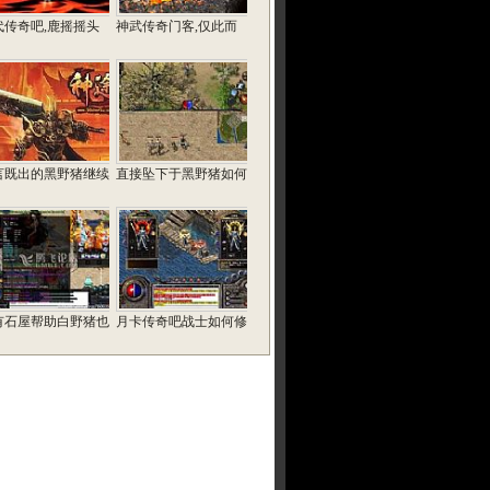
代传奇吧,鹿摇摇头
神武传奇门客,仅此而
言既出的黑野猪继续
直接坠下于黑野猪如何
有石屋帮助白野猪也
月卡传奇吧战士如何修