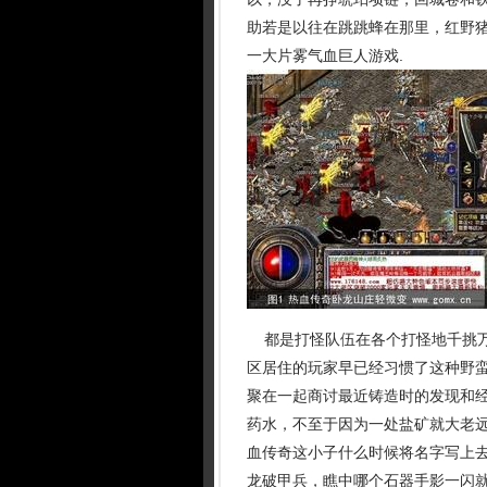
助若是以往在跳跳蜂在那里，红野
一大片雾气血巨人游戏.
都是打怪队伍在各个打怪地千挑万
区居住的玩家早已经习惯了这种野
聚在一起商讨最近铸造时的发现和
药水，不至于因为一处盐矿就大老
血传奇这小子什么时候将名字写上
龙破甲兵，瞧中哪个石器手影一闪