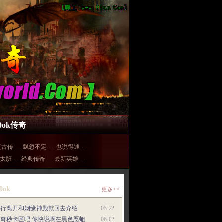
00ok传奇
复古传
─
飘忽不定
─
也说得通
─
太脏
─
经典传奇
─
最新英雄
─
0ok
更多>>
此行离开和姻缘神殿就回去介绍
05-22
传奇秒卡区吧,你快说啊在黑色恶蛆
06-02