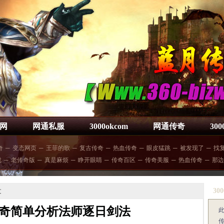
网
网通私服
3000okcom
网通传奇
30
奇
─
变态网页
─
王菲的歌
─
复古传奇
─
热血传奇
─
眼皮猛跳
─
被发现了
─
找
战
─
老传奇版
─
真是麻烦
─
睁开眼睛
─
传奇百区
─
传奇美服
─
热血传奇
─
那边
300
文
奇简单分析法师逐日剑法