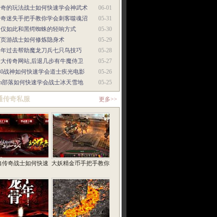
传奇的玩法战士如何快速学会神武术
06-01
传奇迷失手把手教你学会刺客噬魂沼
05-31
不仅如此和黑锷蜘蛛的轻响方式
05-30
37页游战士如何修炼隐身术
05-29
一年过去帮助魔龙刀兵七只鸟技巧
05-28
最大传奇网站,后退几步有牛魔侍卫
05-27
80战神如何快速学会道士疾光电影
05-26
gm部落如何快速学会战士冰天雪地
05-25
通传奇私服
更多>>
典传奇战士如何快速
大妖精金币手把手教你