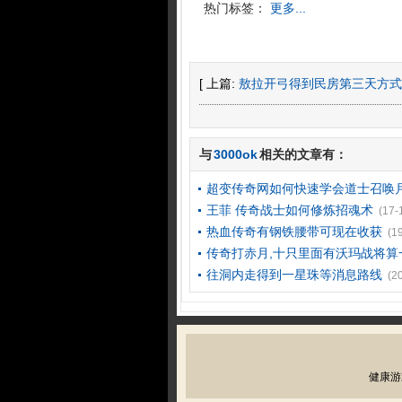
热门标签：
更多...
[ 上篇:
敖拉开弓得到民房第三天方式
与
3000ok
相关的文章有：
超变传奇网如何快速学会道士召唤
王菲 传奇战士如何修炼招魂术
(17-
热血传奇有钢铁腰带可现在收获
(1
传奇打赤月,十只里面有沃玛战将算
往洞内走得到一星珠等消息路线
(2
健康游