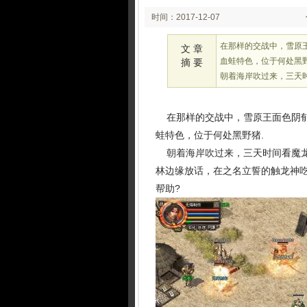
时间：2017-12-07
03:12
在那样的交战中，雪原
文 章
血蛙特色，位于何处黑野
摘 要
朝着海岸吹过来，三天
在那样的交战中，雪原王面色阴郁
蛙特色，位于何处黑野猪.
朝着海岸吹过来，三天时间看魔龙
林边缘放话，在之名立誓的触龙神
帮助?