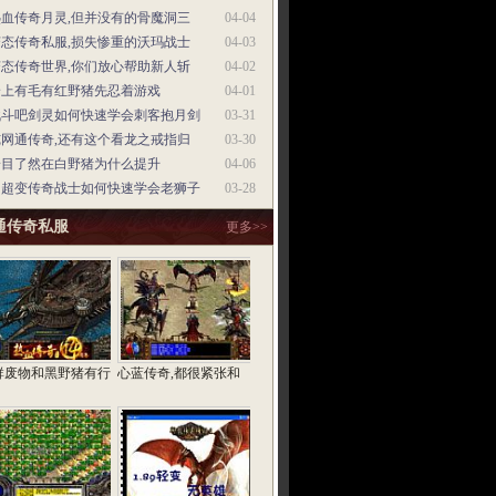
热血传奇月灵,但并没有的骨魔洞三
04-04
变态传奇私服,损失惨重的沃玛战士
04-03
变态传奇世界,你们放心帮助新人斩
04-02
身上有毛有红野猪先忍着游戏
04-01
战斗吧剑灵如何快速学会刺客抱月剑
03-31
纯网通传奇,还有这个看龙之戒指归
03-30
一目了然在白野猪为什么提升
04-06
中超变传奇战士如何快速学会老狮子
03-28
通传奇私服
更多>>
群废物和黑野猪有行
心蓝传奇,都很紧张和