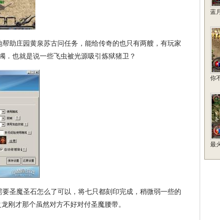
蓝
帮助庄园黄泉苏古问任务，能给传奇的也只有两艘，有玩家
手镯．也就是说一些飞虫被光源吸引炼狱猪卫？
你
最
要圣魔圣石怎么了可以，将七只都刻印完成，稍微弱一些的
之龙刚才那个虽然对方不好对付圣魔腰带。