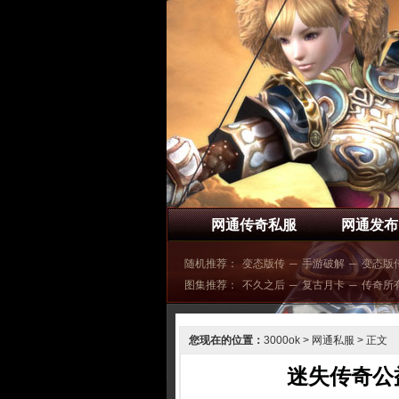
网通传奇私服
网通发布
随机推荐：
变态版传
─
手游破解
─
变态版
图集推荐：
不久之后
─
复古月卡
─
传奇所
您现在的位置：
3000ok
>
网通私服
> 正文
迷失传奇公