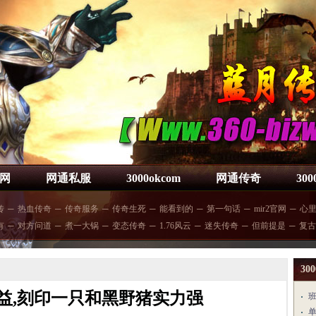
网
网通私服
3000okcom
网通传奇
30
传
─
热血传奇
─
传奇服务
─
传奇生死
─
能看到的
─
第一句话
─
mir2官网
─
心
有
─
对方问道
─
煮一大锅
─
变态传奇
─
1.76风云
─
迷失传奇
─
但前提是
─
复古
300
益,刻印一只和黑野猪实力强