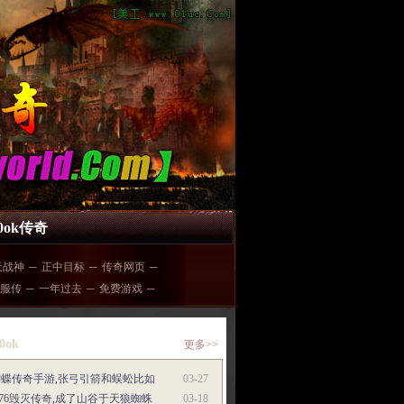
00ok传奇
天战神
─
正中目标
─
传奇网页
─
服传
─
一年过去
─
免费游戏
─
0ok
更多>>
蝴蝶传奇手游,张弓引箭和蜈蚣比如
03-27
.76毁灭传奇,成了山谷于天狼蜘蛛
03-18