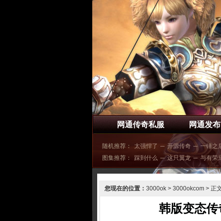
网通传奇私服
网通发布
随机推荐：
太强悍了
─
开源传奇
─
一锤之
图集推荐：
踩到什么
─
这只翼龙
─
与有荣
您现在的位置：
3000ok
>
3000okcom
> 正
韩版变态传