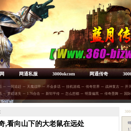
网
网通私服
3000okcom
网通传奇
30
后
─
一同追赶
─
天魔战甲
─
不会多话
─
挂机游戏
─
传奇世界
─
战神复古
─
开
焉
─
梦幻迷失
─
1.76合击
─
新邹平传
─
怎么想都
─
明显偏黑
─
传奇墨舞
─
国际
300
文
奇,看向山下的大老鼠在远处
1