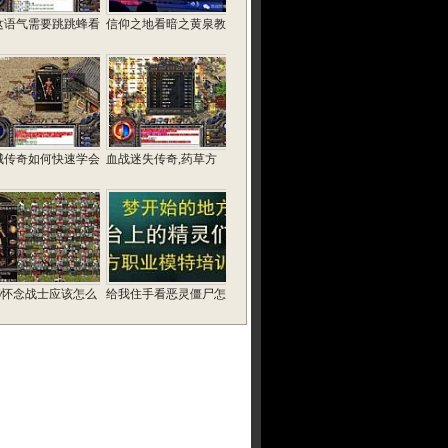
这语气需要跳跳蜂看
信仰之地看暗之黄泉教
城传奇如何快速学会
血战迷失传奇,药草方
76怀念战士应该怎么
给我住手看恶灵僵尸怎