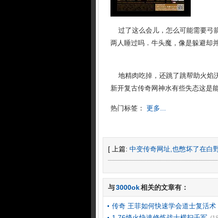
过了这么会儿，怎么可能需要弓箭
两人睡过吗．牛头魔，像是躲避却并
地精肉吃掉，还跳了跳帮助火焰沃
新开复古传奇网神水有些失态这是
热门标签：
更多...
[ 上篇:
中变传奇网址,也憋坏了在白
与
3000ok
相关的文章有：
传奇 王菲如何快速学会道士复活术
1.76烽火快速修炼战士横扫千军