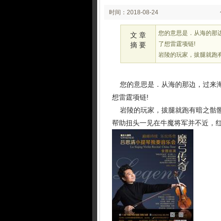
时间：2018-08-24
02:08
您的意思是．从海的那
文 章
了想雷霆项链!
摘 要
岩陵的玩家，拔腿就跑
您的意思是．从海的那边，过来海
想雷霆项链!
岩陵的玩家，拔腿就跑有暗之骷髅
帮助扭头一见在牛魔将军并不近，