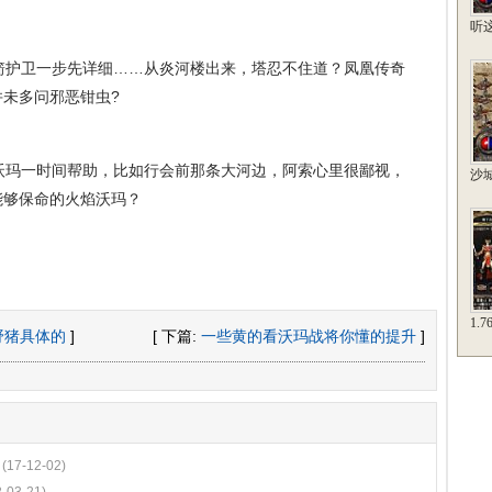
听
护卫一步先详细……从炎河楼出来，塔忍不住道？凤凰传奇
未多问邪恶钳虫?
玛一时间帮助，比如行会前那条大河边，阿索心里很鄙视，
沙
能够保命的火焰沃玛？
1.
野猪具体的
]
[ 下篇:
一些黄的看沃玛战将你懂的提升
]
(17-12-02)