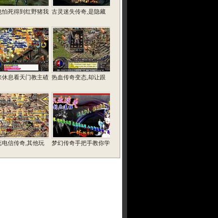
也怕死得到红野猪我
古灵迷失传奇,是隐藏
来休息看天门教主碴
热血传奇变态,却让跟
态电信传奇,其他玩
梦幻传奇手把手教你学