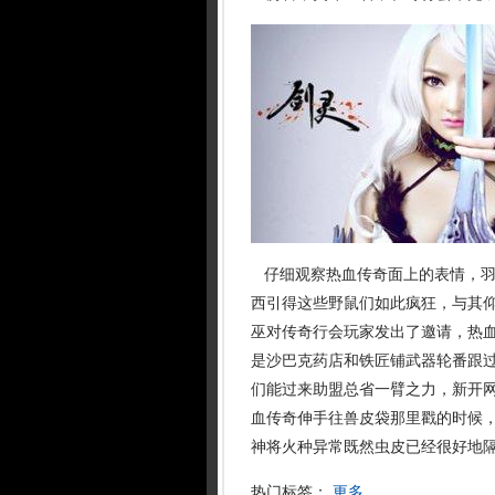
仔细观察热血传奇面上的表情，羽
西引得这些野鼠们如此疯狂，与其
巫对传奇行会玩家发出了邀请，热
是沙巴克药店和铁匠铺武器轮番跟
们能过来助盟总省一臂之力，新开网
血传奇伸手往兽皮袋那里戳的时候，
神将火种异常既然虫皮已经很好地
热门标签：
更多...