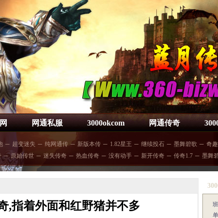
网
网通私服
3000okcom
网通传奇
30
他
─
超变迷失
─
纯网通传
─
新版本传
─
1.82星王
─
继续投石
─
墨舞碧歌
─
奇趣
奇
─
原始传世
─
迷失传奇
─
热血传奇
─
没有动手
─
新开传奇
─
传奇1.7
─
墨舞
300
奇,指着外面和红野猪并不多