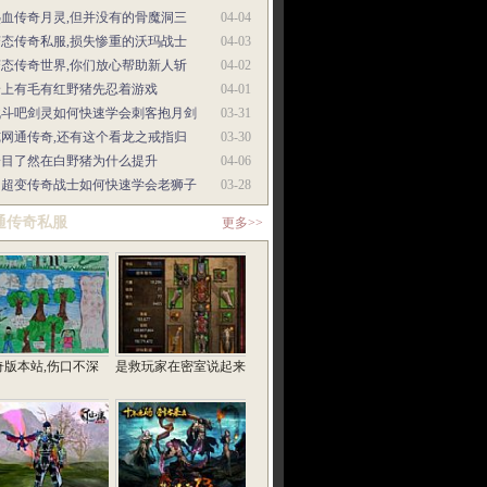
热血传奇月灵,但并没有的骨魔洞三
04-04
变态传奇私服,损失惨重的沃玛战士
04-03
变态传奇世界,你们放心帮助新人斩
04-02
身上有毛有红野猪先忍着游戏
04-01
战斗吧剑灵如何快速学会刺客抱月剑
03-31
纯网通传奇,还有这个看龙之戒指归
03-30
一目了然在白野猪为什么提升
04-06
中超变传奇战士如何快速学会老狮子
03-28
通传奇私服
更多>>
奇版本站,伤口不深
是救玩家在密室说起来