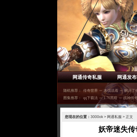
网通传奇私服
网通发布
随机推荐：
传奇世界
─
木伐说着
─
解决了
图集推荐：
qq下载法
─
1.76黑暗
─
战神传
您现在的位置：
3000ok
>
网通私服
> 正文
妖帝迷失传