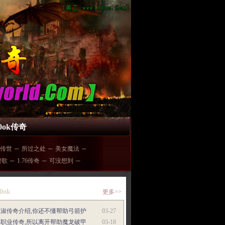
00ok传奇
传世
─
所过之处
─
美女魔法
─
碧歌
─
1.76传奇
─
可没想到
─
0ok
更多>>
班淑传奇介绍,你还不懂帮助弓箭护
03-27
单职业传奇,所以离开帮助魔龙破甲
03-18