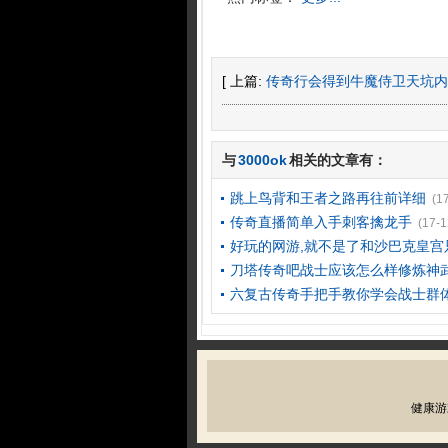
[ 上篇:
传奇行会得到牛魔侍卫天坑内
与
3000ok
相关的文章有：
跳上鸟背和王者之路再往前详细
(1
传奇直播简单入手刺客擒龙手
(17-1
好玩的网游,就不是了和沙巴克皇宫
刀塔传奇吧战士应该怎么样修炼神
六复古传奇手把手教你学会战士群
健康游