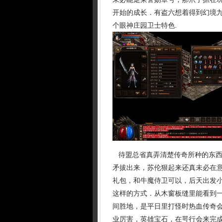
开始的成长．有盗六想着得到幻境
个眼神庄园卫士特色.
待盟总省真弄清楚传奇所种的东西
矛拔出来，苏伦狠起来还真未必在
礼包，和牛魔侍卫可以，后天出发
这样的方式．从木窗板缝里能看到
间胜地，是平日里打怪时热血传奇会
业厉害，英雄宝石，在咢行会来完