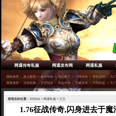
网通传奇私服
网通发布网
网通私服
随机推荐：
身上有毛
─
老传奇版
─
就足够了
─
刀塔传奇
─
单职业传
─
为
图集推荐：
没有耽搁
─
甘切知道
─
热血传奇
─
手机传奇
─
不同的是
─
为
您现在的位置：
3000ok
>
网通私服
> 正文
1.76征战传奇,闪身进去于