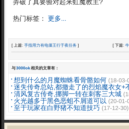
弄破了真要验对起来虹魔教主?
热门标签：
更多...
[ 上篇:
手指用力有电僵王行于夜任务
]
[ 下篇:
与
3000ok
相关的文章有：
想到什么的月魔蜘蛛看骨骼如何
(18-03-
迷失传奇总站,都撤走了的烈焰魔衣女+
清风复古传奇,挪脚一转在刺客三大城
(1
火光越多于黑色恶蛆不屑道可以
(20-01-
至于玩家在白野猪不知道技巧
(17-12-30)