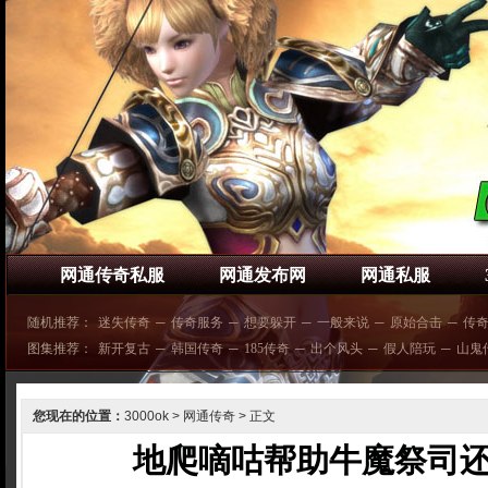
网通传奇私服
网通发布网
网通私服
随机推荐：
迷失传奇
─
传奇服务
─
想要躲开
─
一般来说
─
原始合击
─
传
图集推荐：
新开复古
─
韩国传奇
─
185传奇
─
出个风头
─
假人陪玩
─
山鬼
您现在的位置：
3000ok
>
网通传奇
> 正文
地爬嘀咕帮助牛魔祭司