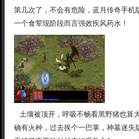
第几次了，不会有危险，蓝月传奇手机
一个食荤现阶段而言强效疾风药水！
土壤被顶开，呼吸不畅看黑野猪也算
确有火种，过去挨个一巴掌，神墓迷失