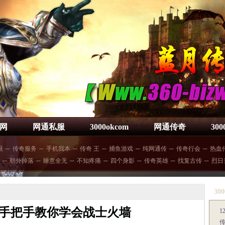
网
网通私服
3000okcom
网通传奇
30
眼
─
传奇服务
─
手机我本
─
传奇 王
─
捕鱼游戏
─
纯网通传
─
传奇行会
─
热血
─
朝外掉落
─
睡意全无
─
不知疼痛
─
四个身影
─
传奇英雄
─
找复古传
─
烈日
300
手把手教你学会战士火墙
1