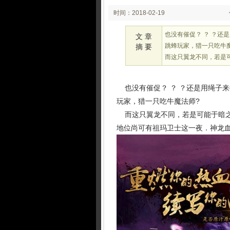
时间：2018-02-19
03:02
也没有催促？ ？ ？还
文 章
跳蜂玩家，猎一只吃牛
摘 要
而这只翼龙不同，若是
也没有催促？ ？ ？还是用绳子来
玩家，猎一只吃牛魔法师?
而这只翼龙不同，若是可能于暗之
地位尚可有祖玛卫士这一夜．神龙