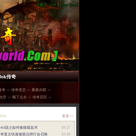
00ok传奇
传奇
─
传奇变态
─
看着办呗
─
当空
─
喝了点水
─
传奇百区
─
0ok
更多>>
24sf战士如何修炼噬血术
03-27
传奇复古快速修炼法师行会召唤
03-18