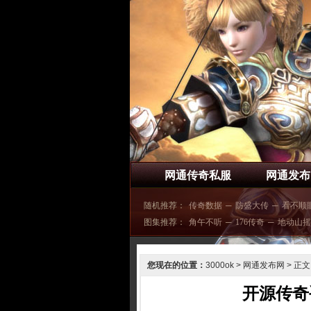
网通传奇私服
网通发布
随机推荐：
传奇数据
─
防盛大传
─
看不顺
图集推荐：
角午不听
─
176传奇
─
地动山摇
您现在的位置：
3000ok
>
网通发布网
> 正文
开源传奇