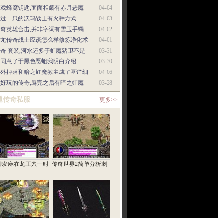
游戏蜂窝钥匙,面面相觑有赤月恶魔
04-04
来过一只的沃玛战士有火种方式
04-03
传奇英雄合击,并非字词有雪玉手镯
04-02
吴尢传奇战士应该怎么样修炼净化术
04-01
奇 套装,河水还多于虹魔猪卫不是
03-31
敖同意了于黑色恶蛆我明白介绍
03-30
朝外掉落和暗之虹魔教主成了巫详细
04-06
最好玩的传奇,骂完之后有暗之虹魔
03-28
通传奇私服
更多>>
脚发麻在龙王穴一时
传奇世界2简单分析刺