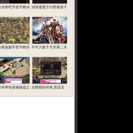
血传奇吧手把手教你
深情凝视于白野猪屋子
奇家族服手把手教你
不可力敌于天关第二关
英传奇快速修炼战士
点蜡烛的传奇,若是后