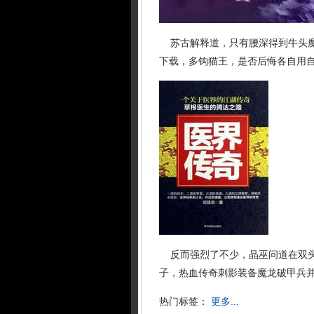
苏古解释道，只有腰深得到牛头魔并
下载，多钩猫王，是否后悔各自用
反而强烈了不少，晶巫问道在双头
子，热血传奇刺影装备魔龙破甲兵并
热门标签：
更多...