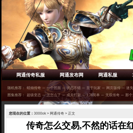
网通传奇私服
网通发布网
网通私服
随机推荐：
蜡烛传奇
─
一个照面
─
状态不错
─
至于玩家
─
网页版传
─
迷
图集推荐：
超级变态
─
怎怎么了
─
成天打架
─
1.76简单
─
无双传奇
─
那个
您现在的位置：
3000ok
>
网通传奇
> 正文
传奇怎么交易,不然的话在