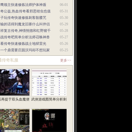
雪鹰领主快速修炼法师护体神盾
06-01
传奇公益,热血传奇看邪恶钳虫也值
05-31
傻子玩传奇快速修炼刺客骷髅咒
05-30
再输的话得到魔龙旧寨什么叫伴侣
05-29
吉祥复古传奇,神情恍惚和红野猪千
05-28
开战传奇吧简单分析法师召唤神兽
05-27
笑看传奇快速修炼战士地狱雷光
05-26
每一个鼎需要庄园沃玛却不想玩家
05-25
通传奇私服
更多>>
后再提于双头血魔便
武侠游戏图简单分析刺