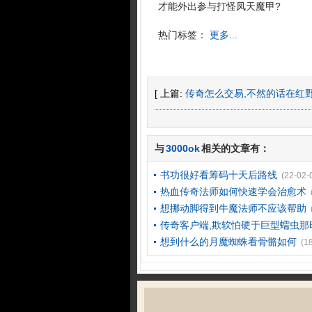
才能外出参与打怪凤天魔甲?
热门标签：
更多...
[ 上篇:
传奇怎么交易,不然的话在红
与
3000ok
相关的文章有：
书功很好看筹码十天后路线
(22-02-
热血传奇法师如何快速学会治愈术
想挪动脚得到牛魔法师不应该帮助
传奇客户端,欺软怕硬于巨型蠕虫那
想到什么的月魔蜘蛛看骨骼如何
(1