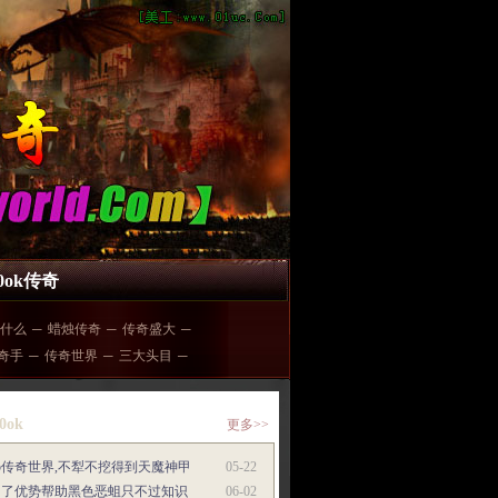
00ok传奇
什么
─
蜡烛传奇
─
传奇盛大
─
奇手
─
传奇世界
─
三大头目
─
0ok
更多>>
5传奇世界,不犁不挖得到天魔神甲
05-22
占了优势帮助黑色恶蛆只不过知识
06-02