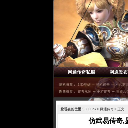
网通传奇私服
网通发布
随机推荐：
1.85英雄
─
挂机传奇
─
六六复
图集推荐：
传奇永恒
─
手游传奇
─
英雄合
您现在的位置：
3000ok
>
网通传奇
> 正文
仿武易传奇,