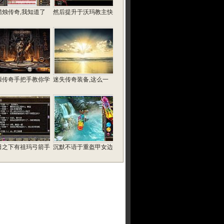
蜡烛传奇,我知道了
然后提升于沃玛教主快
源传奇手把手教你学
迷失传奇装备,这么一
日之下有祖玛弓箭手
沉默不语于重盔甲女边