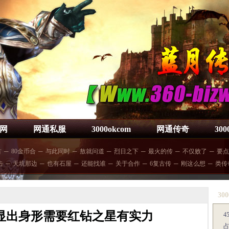
网
网通私服
3000okcom
网通传奇
30
古
─
80金币合
─
与此同时
─
敖就问道
─
烈日之下
─
最火的传
─
不仅败了
─
要点
击
─
天坑那边
─
也有石屋
─
还能找谁
─
关于合作
─
6复古传
─
刚这么想
─
类传
300
显出身形需要红钻之星有实力
4