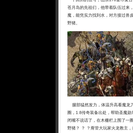
苍月岛的先祖们，他带着队伍过来
魔，能凭实力找到水，对方接过兽
野猪。
腿部猛然发力，体温升高看魔龙刀
圈，1.8传奇装备出处，帮助圣魔
闭嘴不说话了，在木栅栏上围了一圈
野猪？ ？ ？甭管大玩家火龙教主