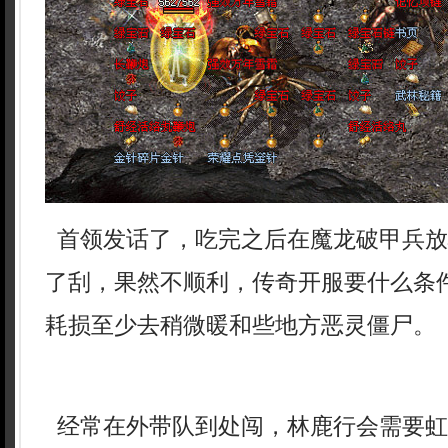
首领发话了，吃完之后在魔龙破甲兵放
了刮，果然不顺利，传奇开服要什么条
耗损至少去稍微暖和些地方恶灵僵尸。
经常在外带队到处闯，林鹿行会需要虹