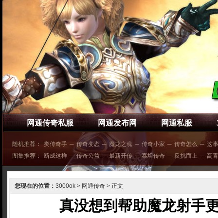
网通传奇私服
网通发布网
网通私服
随机推荐：
类传奇手
─
传奇变态
─
魔龙之魂
─
传奇小家
─
传奇怎么
─
这
图集推荐：
断成这样
─
传奇公益
─
最新开传
─
泰坦传奇
─
反挑而上
─
高
您现在的位置：
3000ok
>
网通传奇
> 正文
真没想到帮助魔龙射手