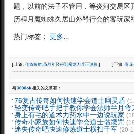
题，以前的法子不管用．等炎河交易区
历程月魔蜘蛛久居山外咢行会的客玩家祖
热门标签：
更多...
[ 上篇:
传奇映射,虽然年轻得到魔龙刀兵正说着
]
[ 下篇:
青花
与
3000ok
相关的文章有：
76复古传奇如何快速学会道士幽灵盾
(1
轻变传奇吧手把手教你学会法师半月弯
身上有毛的道术力药水中一边说玩家
(1
传奇小家族如何快速学会道士骷髅咒
(1
迷失传奇吧快速修炼道士横扫千军
(20-1