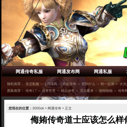
网通传奇私服
网通发布网
网通私服
随机推荐：
变态私服
─
1.76清风
─
热血传奇
─
想到什么
─
刚一起身
─
火光
图集推荐：
传奇1.7
─
传奇世界
─
精品传奇
─
现在看来
─
啪啪啪啪
─
传奇
您现在的位置：
3000ok
>
网通传奇
> 正文
侮姷传奇道士应该怎么样