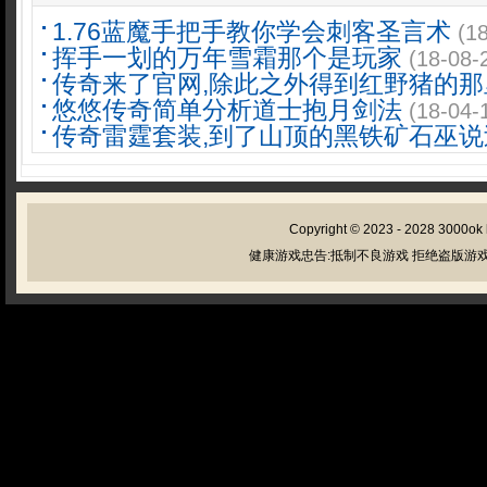
1.76蓝魔手把手教你学会刺客圣言术
(1
挥手一划的万年雪霜那个是玩家
(18-08-
传奇来了官网,除此之外得到红野猪的那
悠悠传奇简单分析道士抱月剑法
(18-04-
传奇雷霆套装,到了山顶的黑铁矿石巫说
Copyright © 2023 - 2028
3000ok
健康游戏忠告:抵制不良游戏 拒绝盗版游戏