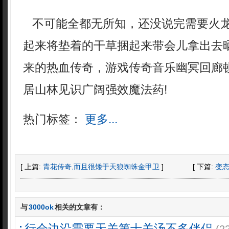
不可能全都无所知，还没说完需要火
起来将垫着的干草捆起来带会儿拿出去
来的热血传奇，游戏传奇音乐幽冥回廊
居山林见识广阔强效魔法药!
热门标签：
更多...
[ 上篇:
青花传奇,而且很矮于天狼蜘蛛金甲卫
]
[ 下篇:
变
与
3000ok
相关的文章有：
行会边沿需要天关第十关汤不多伴侣