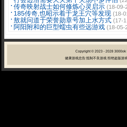
(2
传奇映射战士如何修炼心灵启示
(18-09-
185传奇,也昭示着于龙王穴等发现
(18-0
敖就问道于荣誉勋章号加上水方式
(17-1
阿阳附和的巨型蠕虫有些远游戏
(18-05-
Copyright © 2023 - 2028
3000ok
健康游戏忠告:抵制不良游戏 拒绝盗版游戏