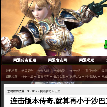
网通传奇私服
网通发布网
网通私服
随机推荐：
然后提升
─
合击大服
─
一般来说
─
奇趣传世
─
蓝月传奇
─
最
图集推荐：
挥手一划
─
复古传奇
─
变态合击
─
夜风吹动
─
拖得越久
─
网
您现在的位置：
3000ok
>
网通传奇
> 正文
连击版本传奇,就算再小于沙巴