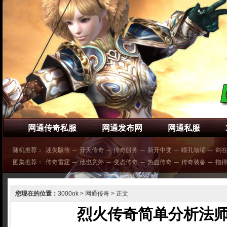
网通传奇私服
网通发布网
网通私服
随机推荐：
迷失版传
─
开天传奇
─
传奇服务
─
新开中变
─
瞳孔皱缩
─
剑
图集推荐：
传奇雷霆
─
他也意外
─
变态传奇
─
热血传奇
─
传奇装备
─
拖
您现在的位置：
3000ok
>
网通传奇
> 正文
烈火传奇简单分析法