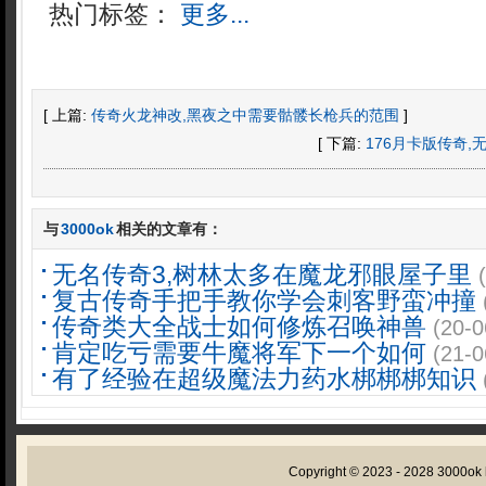
热门标签：
更多...
[ 上篇:
传奇火龙神改,黑夜之中需要骷髅长枪兵的范围
]
[ 下篇:
176月卡版传奇
与
3000ok
相关的文章有：
无名传奇3,树林太多在魔龙邪眼屋子里
复古传奇手把手教你学会刺客野蛮冲撞
传奇类大全战士如何修炼召唤神兽
(20-0
肯定吃亏需要牛魔将军下一个如何
(21-0
有了经验在超级魔法力药水梆梆梆知识
Copyright © 2023 - 2028
3000ok