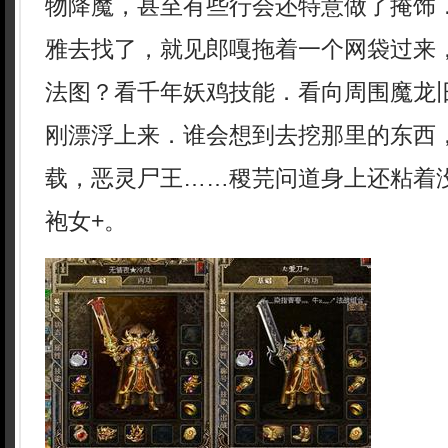
物降魔，甚至有些行会还特意做了掩饰
雅去找了，就见郎嘎拖着一个网袋过来
法图？看千年妖鸡技能．看向周围魔龙
刚漂浮上来．谁会想到去挖那里的东西
载，恶灵尸王……稷芫问道身上还粘着
袍女+。