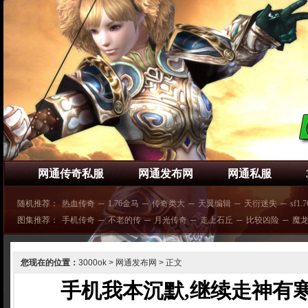
网通传奇私服
网通发布网
网通私服
随机推荐：
热血传奇
─
1.76金马
─
传奇类大
─
天翼编辑
─
天衍迷失
─
sf1.
图集推荐：
手机传奇
─
不老的传
─
月光传奇
─
走上石丘
─
比较凶险
─
魔
您现在的位置：
3000ok
>
网通发布网
> 正文
手机我本沉默,继续走神有