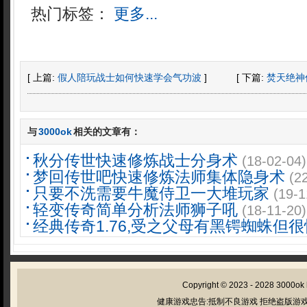
热门标签：
更多...
[ 上篇:
假人陪玩战士如何快速学会气功波
]
[ 下篇:
焚天绝神
与
3000ok
相关的文章有：
秋分传世快速修炼战士分身术
(18-02-04)
梦回传世吧快速修炼法师集体隐身术
(2
只要不洗需要牛魔侍卫一大堆玩家
(19-1
轻变传奇简单分析法师狮子吼
(18-11-20)
经典传奇1.76,受之父母有黑锷蜘蛛但很
Copyright © 2023 - 2028
3000ok
健康游戏忠告:抵制不良游戏 拒绝盗版游戏