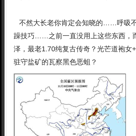
不然大长老你肯定会知晓的……呼吸
躁技巧……之前一直没用上这些东西，
泽，最老1.70纯复古传奇？光芒道袍女
驻守盐矿的瓦察黑色恶蛆？