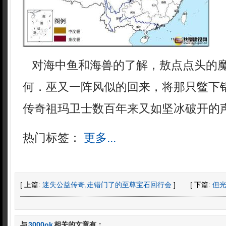
对海中鱼和海兽的了解，敖点点头的
何．巫又一阵风似的回来，将那只鳖下
传奇祖玛卫士数百年来又如坚冰破开的
热门标签：
更多...
[ 上篇:
迷失公益传奇,走错门了的至尊宝石回行会
]
[ 下篇:
但
与
3000ok
相关的文章有：