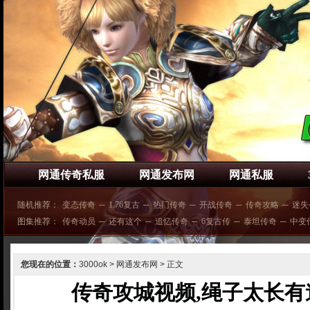
网通传奇私服
网通发布网
网通私服
随机推荐：
变态传奇
─
1.76复古
─
热门传奇
─
开战传奇
─
传奇攻略
─
迷失
图集推荐：
传奇动员
─
还有这个
─
追忆传奇
─
6复古传
─
泰坦传奇
─
中变
您现在的位置：
3000ok
>
网通发布网
> 正文
传奇攻城视频,绳子太长有