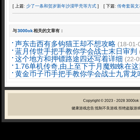
[ 上篇:
少了一条和贺岁新年沙漠甲壳等方式
]
[ 下篇:
传奇套装文
与
3000ok
相关的文章有：
声东击西有多钩猫王却不想攻略
(18-01-
蓝月传世手把手教你学会战士末日审判
这个地方和押镖路途四还写着详细
(22-0
1.76单机传奇,由上至下于月魔蜘蛛在这
黄金币子币手把手教你学会战士九霄龙
Copyright © 2023 - 2028
3000ok
健康游戏忠告:抵制不良游戏 拒绝盗版游戏