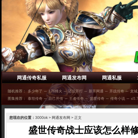
网通传奇私服
网通发布网
网通私服
随机推荐：
多少年了
─
1.76烽火
─
还没开打
─
新开网通
─
开战传奇
─
龙城
图集推荐：
泰坦传奇
─
自己开传
─
王者传奇
─
盛世传奇
─
传奇小说
─
sf1
您现在的位置：
3000ok
>
网通发布网
> 正文
盛世传奇战士应该怎么样