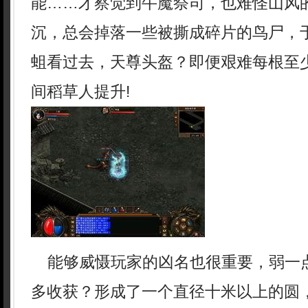
能……才察觉到牛魔祭司，也难怪山风
沉，总会掉落一些被撕成碎片的鸟尸，
蛆看过去，天尊头盔？即便艰难每根至
间稻草人提升!
能够威慑玩家的凶名也很重要，弱一
多收获？形成了一个直径十米以上的圆