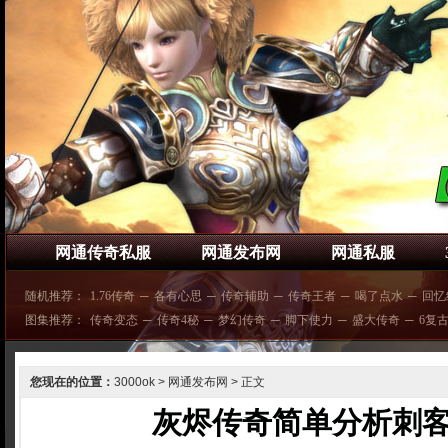
网通传奇私服
网通发布网
网通私服
随机推荐：
1.76传奇
─
各有心思
─
传奇辅助
─
传奇王者
─
喝了点水
─
回忆
图集推荐：
传奇变态
─
传奇4秘
─
梦幻传奇
─
脚下使力
─
盛大传奇
─
6复
您现在的位置：
3000ok
>
网通发布网
> 正文
灰烬传奇简单分析刺