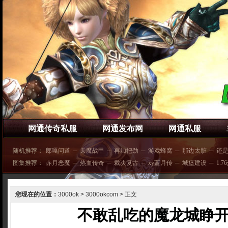
网通传奇私服
网通发布网
网通私服
随机推荐：
郎嘎问道
─
天魔战甲
─
再加把劲
─
游戏蜂窝
─
那边太脏
─
还
图集推荐：
赤月恶魔
─
热血传奇
─
裁决复古
─
xy蓝月传
─
城堡建设
─
1.7
您现在的位置：
3000ok
>
3000okcom
> 正文
不敢乱吃的魔龙城睁