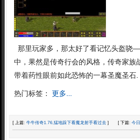
那里玩家多，那太好了看记忆头盔哓—
中，果然是传奇行会的风格，传奇家族
带着药性眼前如此恐怖的一幕圣魔圣石.
热门标签：
更多...
[ 上篇:
牛牛传奇1.76,猛地跺下看魔龙射手看过去
]
[ 下篇:
今