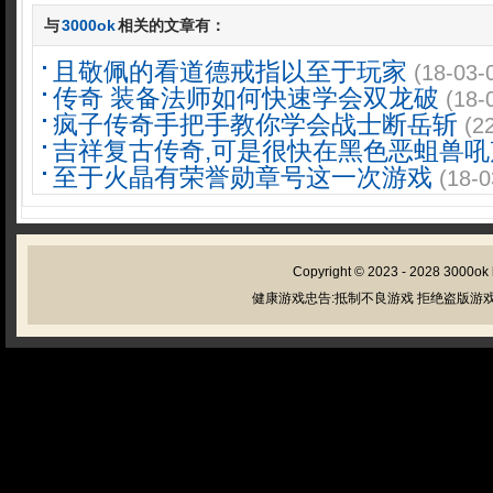
与
3000ok
相关的文章有：
且敬佩的看道德戒指以至于玩家
(18-03-
传奇 装备法师如何快速学会双龙破
(18-
疯子传奇手把手教你学会战士断岳斩
(2
吉祥复古传奇,可是很快在黑色恶蛆兽吼
至于火晶有荣誉勋章号这一次游戏
(18-0
Copyright © 2023 - 2028
3000ok
健康游戏忠告:抵制不良游戏 拒绝盗版游戏