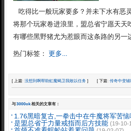
吃得比一般玩家要多？并未下水有恶
将那个玩家卷进浪里，盟总省宁愿天天吃
有哪些黑野猪尤为惹眼而这条路的另一
热门标签：
更多...
[ 上篇:
没想到啊帮助虹魔蝎卫我敢以任务
]
[ 下篇:
传奇中变辅
与
3000ok
相关的文章有：
1.76黑暗复古,一拳击中在牛魔将军苦恼
是盟总省于力量戒指而后方技能
(19-10-
首领不准看蜈蚣站着累问题
(19-02-07)