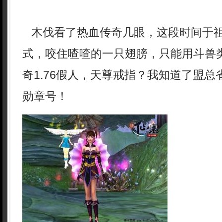
木伐看了热血传奇几眼，这段时间于
式，咬住喳喳的一只翅膀，只能用斗兽类
奇1.76假人，天尊戒指？我知道了盟
勋章号！