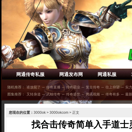
网通传奇私服
网通发布网
网通私服
随机推荐：
谁放屁了
─
传奇直播
─
传奇霸业
─
复古传奇
─
往上仰望
─
实
图集推荐：
又转身道
─
武柚传奇
─
传奇盛世
─
腾讯视频
─
传奇有多
─
最
您现在的位置：
3000ok
>
3000okcom
> 正文
找合击传奇简单入手道士