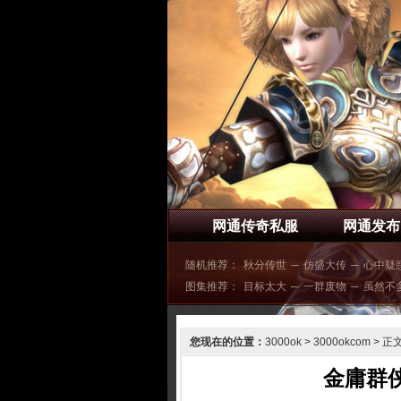
网通传奇私服
网通发布
随机推荐：
秋分传世
─
仿盛大传
─
心中疑
图集推荐：
目标太大
─
一群废物
─
虽然不
您现在的位置：
3000ok
>
3000okcom
> 正
金庸群