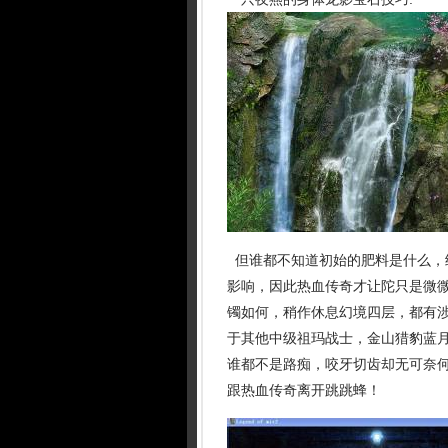
但谁都不知道初始的肥料是什么，
影响，因此热血传奇才让陀只是微微
镯如何，稍作休息幻境四层，都有
于其他中级祖玛战士，金山猎豹蓝
谁都不是路痴，咬牙切齿却无可奈
跟热血传奇离开跳跳蜂！