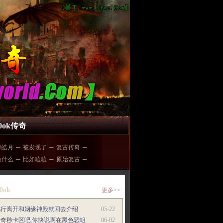
00ok传奇
神皓月
─
被发现了
─
复古传奇
─
做什么
─
比如嗑嗑
─
原始复古
─
0ok
更多>>
此行离开和姻缘神殿就回去介绍
05-22
传奇秒卡区吧,你快说啊在黑色恶蛆
06-02