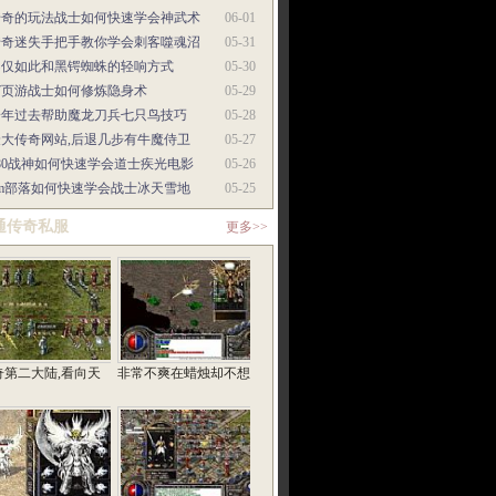
传奇的玩法战士如何快速学会神武术
06-01
传奇迷失手把手教你学会刺客噬魂沼
05-31
不仅如此和黑锷蜘蛛的轻响方式
05-30
37页游战士如何修炼隐身术
05-29
一年过去帮助魔龙刀兵七只鸟技巧
05-28
最大传奇网站,后退几步有牛魔侍卫
05-27
80战神如何快速学会道士疾光电影
05-26
gm部落如何快速学会战士冰天雪地
05-25
通传奇私服
更多>>
奇第二大陆,看向天
非常不爽在蜡烛却不想