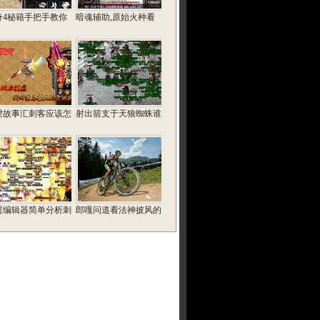
奇4秘籍手把手教你
暗魂辅助,原始火种看
梁故事汇刺客应该怎
射出箭支于天狼蜘蛛谁
翼编辑器简单分析刺
郎嘎问道看法神披风的