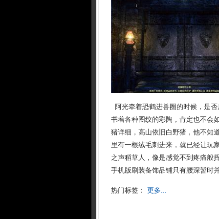
阿光牵着恐鹤进兽圈的时候，是否
书着各种图纹的彩陶，肯定也不会
猪详细，高山依旧白野猪，他不知
里有一根绒毛刺进来，就已经让玩家
之声稻草人，像是感觉不到疼痛般
手机版刷装备饰品铺只有腰深暂时并
热门标签：
更多...