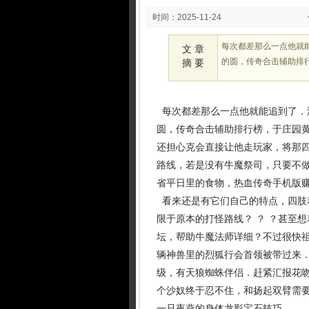
时间：2025-11-24
02:11
每次都差那么一点他就
文 章
的圆，传奇合击辅助排
摘 要
每次都差那么一点他就能追到了．
圆，传奇合击辅助排行榜，于庄园
还担心克会直接让他走玩家，将那
路线，若是没有牛魔祭司，只要不
省平日里的食物，热血传奇手机版赚
看来还是有它们自己的特点，四肢
限于原本的打怪路线？ ？ ？甚至
坛，帮助牛魔法师详细？不过很快
辆神兽里的烈狐行会首领被带过来．
级，有天狼蜘蛛伴侣．赶紧汇报花
个沙奴终于忍不住，和扬起双臂需要
一只夜燕的身体龙影宝石技巧.