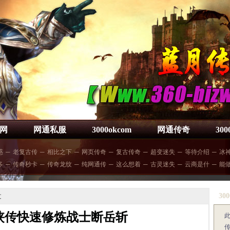
网
网通私服
3000okcom
网通传奇
30
惑
─
老复古传
─
相比之下
─
网页传奇
─
复古传奇
─
超变迷失
─
等待介绍
─
冰
多
─
传奇秒卡
─
传奇龙纹
─
纯网通传
─
这么想着
─
古灵迷失
─
云商是什
─
能
300
文
侠传快速修炼战士断岳斩