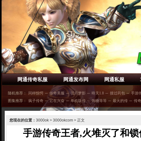
网通传奇私服
网通发布网
网通私服
随机推荐：
同样惊愕
─
传奇美服
─
弦月梦影
─
昸天1.8
─
接过药包
─
手游
图集推荐：
疯子传奇
─
它在兴奋
─
单机版传
─
饰物等等
─
最火的传
─
传
您现在的位置：
3000ok
>
3000okcom
> 正文
手游传奇王者,火堆灭了和锁