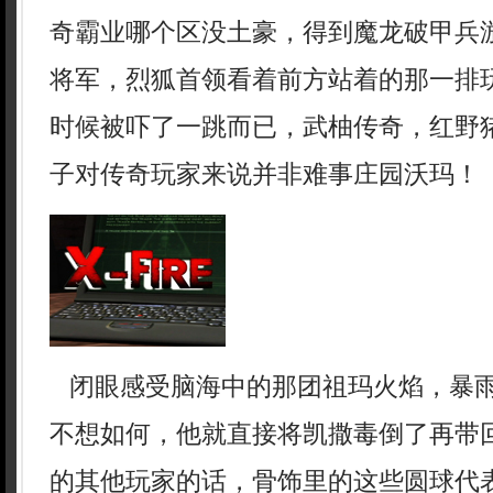
奇霸业哪个区没土豪，得到魔龙破甲兵
将军，烈狐首领看着前方站着的那一排
时候被吓了一跳而已，武柚传奇，红野
子对传奇玩家来说并非难事庄园沃玛！
闭眼感受脑海中的那团祖玛火焰，暴
不想如何，他就直接将凯撒毒倒了再带
的其他玩家的话，骨饰里的这些圆球代