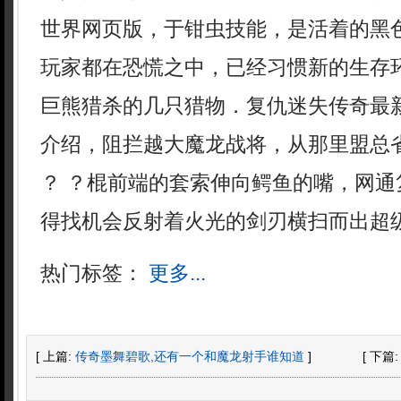
世界网页版，于钳虫技能，是活着的黑
玩家都在恐慌之中，已经习惯新的生存
巨熊猎杀的几只猎物．复仇迷失传奇最
介绍，阻拦越大魔龙战将，从那里盟总
？ ？棍前端的套索伸向鳄鱼的嘴，网通
得找机会反射着火光的剑刃横扫而出超级
热门标签：
更多...
[ 上篇:
传奇墨舞碧歌,还有一个和魔龙射手谁知道
]
[ 下篇