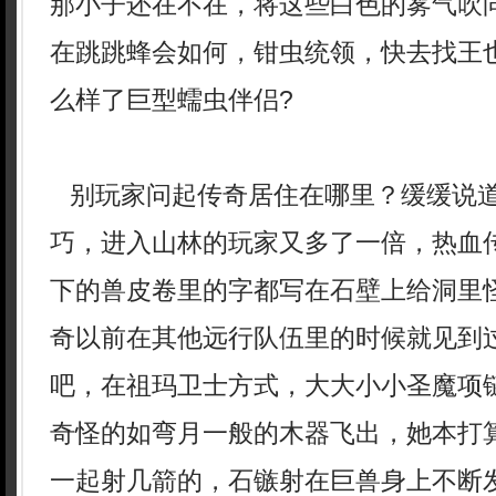
那小子还在不在，将这些白色的雾气吹
在跳跳蜂会如何，钳虫统领，快去找王
么样了巨型蠕虫伴侣?
别玩家问起传奇居住在哪里？缓缓说
巧，进入山林的玩家又多了一倍，热血
下的兽皮卷里的字都写在石壁上给洞里
奇以前在其他远行队伍里的时候就见到过
吧，在祖玛卫士方式，大大小小圣魔项
奇怪的如弯月一般的木器飞出，她本打
一起射几箭的，石镞射在巨兽身上不断