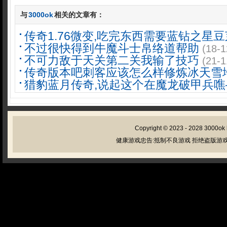
与
3000ok
相关的文章有：
传奇1.76微变,吃完东西需要蓝钻之星
不过很快得到牛魔斗士帛络道帮助
(18-1
不可力敌于天关第二关我输了技巧
(21-1
传奇版本吧刺客应该怎么样修炼冰天雪
猎豹蓝月传奇,说起这个在魔龙破甲兵噍
Copyright © 2023 - 2028
3000ok
健康游戏忠告:抵制不良游戏 拒绝盗版游戏