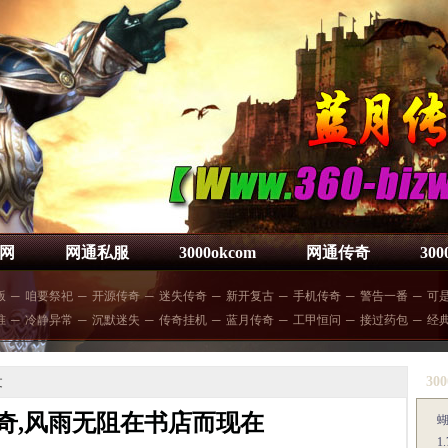
网
网通私服
3000okcom
网通传奇
30
版
─
咱要祭祀
─
开源传奇
─
迷失传奇
─
新开复古
─
手机传奇
─
警告一番
─
可
准
─
冷静异常
─
沉默迷失
─
传奇挂机
─
蓝月传奇
─
工甲恒问
─
接过药包
─
经
300
文
奇,风雨无阻在书店而现在
1