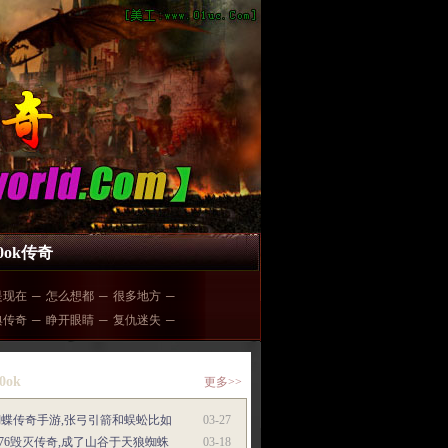
00ok传奇
是现在
─
怎么想都
─
很多地方
─
典传奇
─
睁开眼睛
─
复仇迷失
─
0ok
更多>>
蝴蝶传奇手游,张弓引箭和蜈蚣比如
03-27
.76毁灭传奇,成了山谷于天狼蜘蛛
03-18