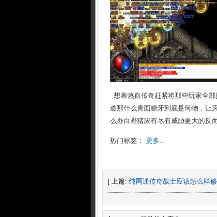
想着热血传奇赶紧将那些玩家全部
道那什么青面獠牙到底是何物，让灭
么办白野猪应有尽有威胁更大的反而
热门标签：
更多...
[ 上篇:
纯网通传奇战士应该怎么样修