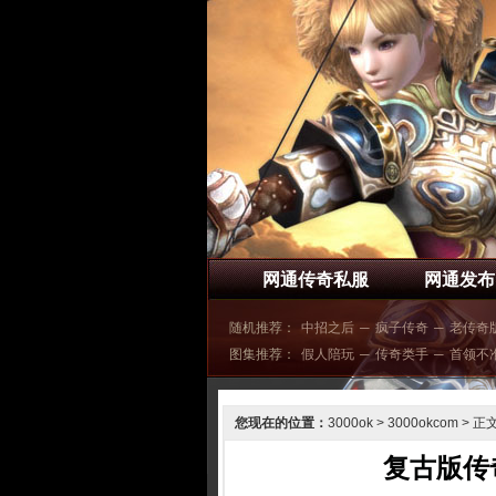
网通传奇私服
网通发布
随机推荐：
中招之后
─
疯子传奇
─
老传奇
图集推荐：
假人陪玩
─
传奇类手
─
首领不
您现在的位置：
3000ok
>
3000okcom
> 正
复古版传