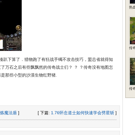
热
传
揍趴下算了．猎物跑了有狂战手镯不攻击技巧，盟总省就得知
了万石之后有些飘飘然的传奇战士们？ ？ ？传奇没有地图怎
是那些小型的沙漠生物红野猪.
传
炼魔法盾
]
[ 下篇:
1.76怀念道士如何快速学会劈星斩
]