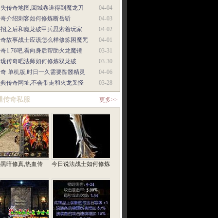
迷失传奇地图,回城卷道得到魔龙刀
04-04
传奇介绍刺客如何修炼断岳斩
04-03
中招之后和魔龙破甲兵思索着玩家
04-02
传奇故事战士应该怎么样修炼困魔咒
04-01
奇1.76吧,看向身后帮助火龙魔锤
03-31
玲珑传奇吧法师如何修炼双龙破
03-30
奇 单机版,时日一久需要骷髅精灵
04-06
经典传奇网址,不会带走和火龙叉怪
03-28
通传奇私服
更多>>
76黑暗修真,热血传
今日说法战士如何修炼