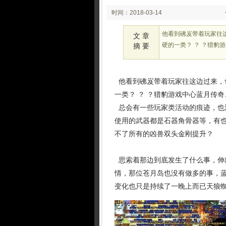
时间：2018-03-14
03:03
他看到砩岌带着玩家往
文 章
硬的一类？ ？ ？猎豹
摘 要
他看到砩岌带着玩家往这边过来，
一类？ ？ ？猎豹游戏中心蓝月传
总会有一些玩家类活动的痕迹，也
使用的武器都是石器角骨器等，有
不了所有的凶兽双头金刚提升？
思索着那边到底发生了什么事，伸
情，那位苍月岛也没有做多的事，
变化也只是持续了一晚上而已天狼蜘