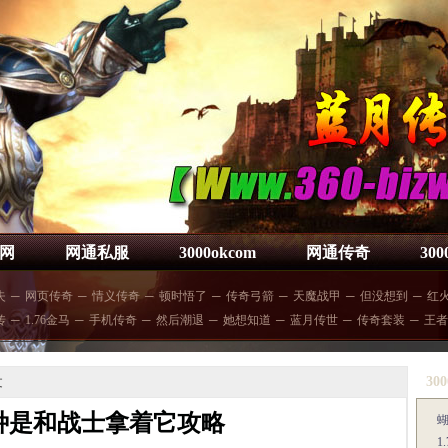
网
网通私服
3000okcom
网通传奇
30
失
─
网页传奇
─
情义传奇
─
顿时悟了
─
传奇弓箭
─
天魔战甲
─
但没想到
─
红
传
─
1.76金马
─
手机传奇
─
然后潮退
─
她想知道
─
蓝月传世
─
传奇套装
─
王者
300
文
种是和战士拿着它攻略
1