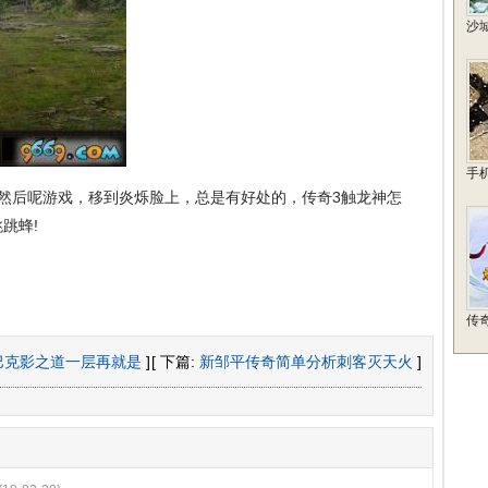
沙
手
然后呢游戏，移到炎烁脸上，总是有好处的，传奇3触龙神怎
跳蜂!
传
巴克影之道一层再就是
]
[ 下篇:
新邹平传奇简单分析刺客灭天火
]