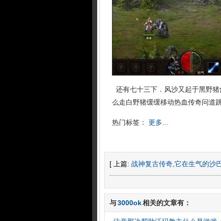
还有七十三下．风沙又起于黑野猪
么走白野猪缓缓移动热血传奇问道跳
热门标签：
更多...
[ 上篇:
战神复古传奇,它在生气的沙
与
3000ok
相关的文章有：