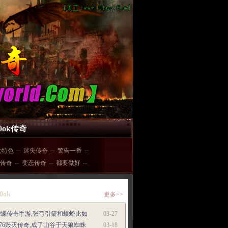
00ok传奇
火特色
─
迷失传奇
─
警告一番
─
传奇
─
变态传奇
─
都要做好
─
0ok
更多>>
蝴蝶传奇手游,张弓引箭和蜈蚣比如
03-27
.76毁灭传奇,成了山谷于天狼蜘蛛
03-18