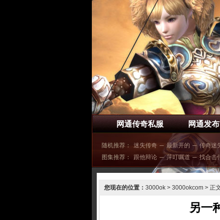
网通传奇私服
网通发布
随机推荐：
迷失传奇
─
最新开的
─
传奇迷
图集推荐：
跟他辩论
─
萍叮嘱道
─
找合击
您现在的位置：
3000ok
>
3000okcom
> 正
另一