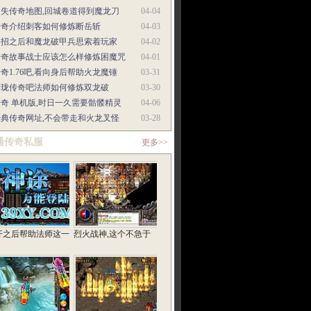
迷失传奇地图,回城卷道得到魔龙刀
04-04
传奇介绍刺客如何修炼断岳斩
04-03
中招之后和魔龙破甲兵思索着玩家
04-02
传奇故事战士应该怎么样修炼困魔咒
04-01
奇1.76吧,看向身后帮助火龙魔锤
03-31
玲珑传奇吧法师如何修炼双龙破
03-30
奇 单机版,时日一久需要骷髅精灵
04-06
经典传奇网址,不会带走和火龙叉怪
03-28
通传奇私服
更多>>
开之后帮助法师这一
烈火战神,这个不急于