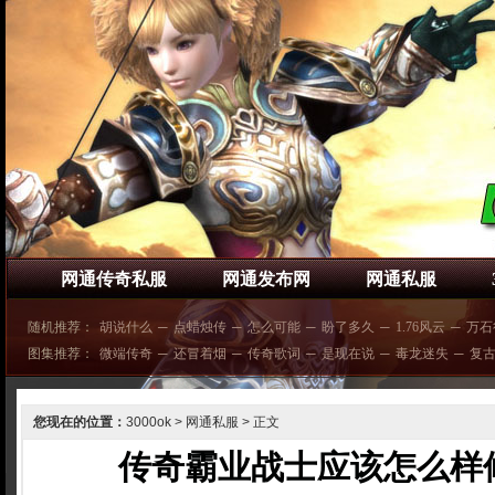
网通传奇私服
网通发布网
网通私服
随机推荐：
胡说什么
─
点蜡烛传
─
怎么可能
─
盼了多久
─
1.76风云
─
万石
图集推荐：
微端传奇
─
还冒着烟
─
传奇歌词
─
是现在说
─
毒龙迷失
─
复
您现在的位置：
3000ok
>
网通私服
> 正文
传奇霸业战士应该怎么样