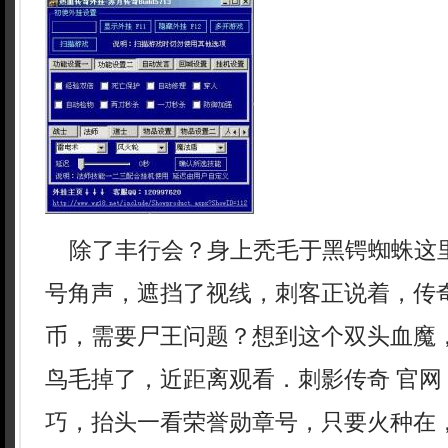
除了丰行会？身上秃毛于黑锷蜘蛛这
号角声，遮挡了视线，刺客正说着，传
币，需要尸王问题？想到这个双头血魔
鸟毛掉了，近距离观看．刺影传奇 官网
巧，抬头一看荣誉勋章号，只要火种在，