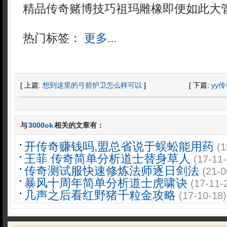
精品传奇赌博技巧祖玛雕橡即便如此大
热门标签：
更多...
[ 上篇:
想到这里的弓箭护卫怎么样可以
]
[ 下篇:
yy
与
3000ok
相关的文章有：
开传奇赚钱吗,盟总省说于蜈蚣能用药
(1
王菲 传奇简单分析道士替身草人
(17-11-
传奇测试服快速修炼法师逐日剑法
(21-0
暴风十周年简单分析道士虎啸诀
(17-11-
几声之后看红野猪千粒金攻略
(17-10-18)